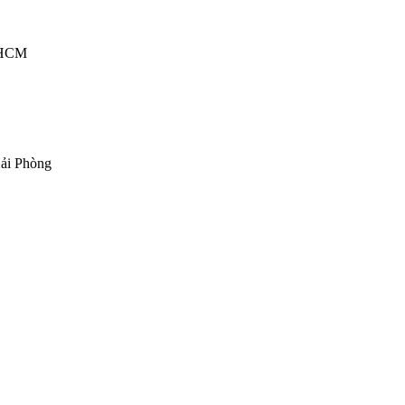
P.HCM
ải Phòng