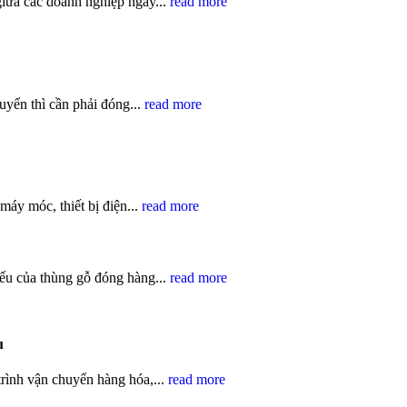
 giữa các doanh nghiệp ngày...
read more
uyển thì cần phải đóng...
read more
áy móc, thiết bị điện...
read more
ếu của thùng gỗ đóng hàng...
read more
u
trình vận chuyển hàng hóa,...
read more