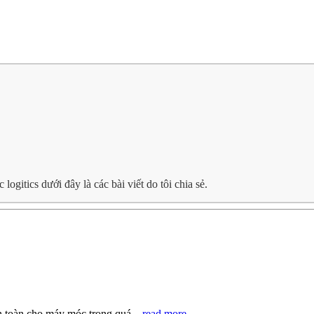
gitics dưới đây là các bài viết do tôi chia sẻ.
n toàn cho máy móc trong quá...
read more