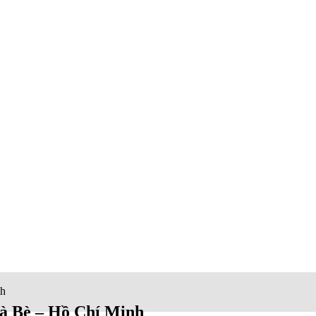
nh
hà Bè – Hồ Chí Minh