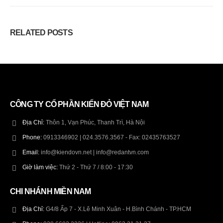
RELATED
POSTS
CÔNG TY CỔ PHẦN KIẾN ĐỎ VIỆT NAM
Địa Chỉ:
Thôn 1, Vạn Phúc, Thanh Trì, Hà Nội
Phone:
0913346902 | 024.3576.3567 - Fax: 02435763527
Email:
info@kiendovn.net | info@redantvn.com
Giờ làm việc:
Thứ 2 - Thứ 7 / 8:00 - 17:30
CHI NHÁNH MIỀN NAM
Địa Chỉ:
G4/8 Ấp 7 - X.Lê Minh Xuân - H.Bình Chánh - TP.HCM