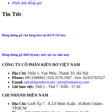
Hình ảnh đóng gói
Tin Tức
Đóng thùng gỗ cho hàng hoá tại KCN Từ Sơn
Đóng thùng gỗ thiết bị máy móc tại các nhà máy
CÔNG TY CỔ PHẦN KIẾN ĐỎ VIỆT NAM
Địa Chỉ:
Thôn 1, Vạn Phúc, Thanh Trì, Hà Nội
Phone:
0913346902 | 024.3576.3567 - Fax: 02435763527
Email:
info@kiendovn.net | info@redantvn.com
Giờ làm việc:
Thứ 2 - Thứ 7 / 8:00 - 17:30
CHI NHÁNH MIỀN NAM
Địa Chỉ:
G4/8 Ấp 7 - X.Lê Minh Xuân - H.Bình Chánh -
TP.HCM