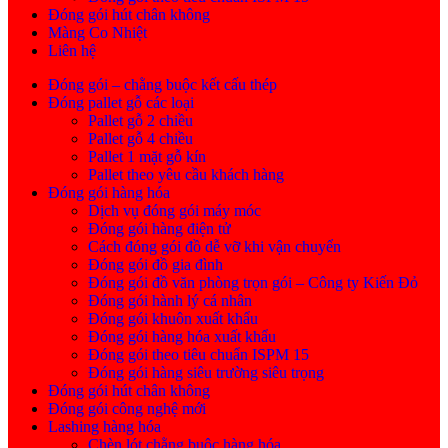
Đóng gói hút chân không
Màng Co Nhiệt
Liên hệ
Đóng gói – chằng buộc kết cấu thép
Đóng pallet gỗ các loại
Pallet gỗ 2 chiều
Pallet gỗ 4 chiều
Pallet 1 mặt gỗ kín
Pallet theo yêu cầu khách hàng
Đóng gói hàng hóa
Dịch vụ đóng gói máy móc
Đóng gói hàng điện tử
Cách đóng gói đồ dễ vỡ khi vận chuyển
Đóng gói đồ gia đình
Đóng gói đồ văn phòng trọn gói – Công ty Kiến Đỏ
Đóng gói hành lý cá nhân
Đóng gói khuôn xuất khẩu
Đóng gói hàng hóa xuất khẩu
Đóng gói theo tiêu chuẩn ISPM 15
Đóng gói hàng siêu trường siêu trọng
Đóng gói hút chân không
Đóng gói công nghệ mới
Lashing hàng hóa
Chèn lót chằng buộc hàng hóa