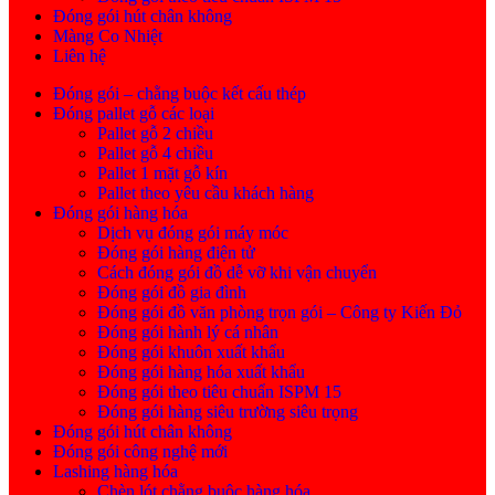
Đóng gói hút chân không
Màng Co Nhiệt
Liên hệ
Đóng gói – chằng buộc kết cấu thép
Đóng pallet gỗ các loại
Pallet gỗ 2 chiều
Pallet gỗ 4 chiều
Pallet 1 mặt gỗ kín
Pallet theo yêu cầu khách hàng
Đóng gói hàng hóa
Dịch vụ đóng gói máy móc
Đóng gói hàng điện tử
Cách đóng gói đồ dễ vỡ khi vận chuyển
Đóng gói đồ gia đình
Đóng gói đồ văn phòng trọn gói – Công ty Kiến Đỏ
Đóng gói hành lý cá nhân
Đóng gói khuôn xuất khẩu
Đóng gói hàng hóa xuất khẩu
Đóng gói theo tiêu chuẩn ISPM 15
Đóng gói hàng siêu trường siêu trọng
Đóng gói hút chân không
Đóng gói công nghệ mới
Lashing hàng hóa
Chèn lót chằng buộc hàng hóa