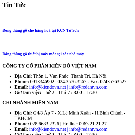
Tin Tức
Đóng thùng gỗ cho hàng hoá tại KCN Từ Sơn
Đóng thùng gỗ thiết bị máy móc tại các nhà máy
CÔNG TY CỔ PHẦN KIẾN ĐỎ VIỆT NAM
Địa Chỉ:
Thôn 1, Vạn Phúc, Thanh Trì, Hà Nội
Phone:
0913346902 | 024.3576.3567 - Fax: 02435763527
Email:
info@kiendovn.net | info@redantvn.com
Giờ làm việc:
Thứ 2 - Thứ 7 / 8:00 - 17:30
CHI NHÁNH MIỀN NAM
Địa Chỉ:
G4/8 Ấp 7 - X.Lê Minh Xuân - H.Bình Chánh -
TP.HCM
Phone:
028.6683.2326 | Hotline: 0963.21.21.27
Email:
info@kiendovn.net | info@redantvn.com
Giờ làm việc:
Thứ 2 - Thứ 7 / 8:00 - 17:30