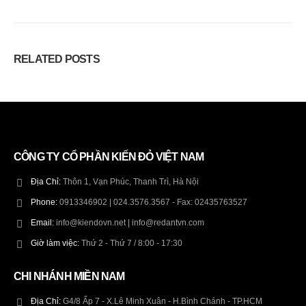
RELATED
POSTS
CÔNG TY CỔ PHẦN KIẾN ĐỎ VIỆT NAM
Địa Chỉ:
Thôn 1, Vạn Phúc, Thanh Trì, Hà Nội
Phone:
0913346902 | 024.3576.3567 - Fax: 02435763527
Email:
info@kiendovn.net | info@redantvn.com
Giờ làm việc:
Thứ 2 - Thứ 7 / 8:00 - 17:30
CHI NHÁNH MIỀN NAM
Địa Chỉ:
G4/8 Ấp 7 - X.Lê Minh Xuân - H.Bình Chánh - TP.HCM