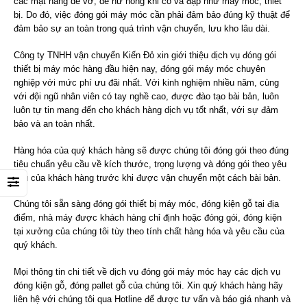
các mặt hàng dễ vỡ, dễ hư hỏng khi có va đập như máy móc, thiết
bị. Do đó, việc đóng gói máy móc cần phải đảm bảo đúng kỹ thuật để
đảm bảo sự an toàn trong quá trình vận chuyển, lưu kho lâu dài.
Công ty TNHH vận chuyển Kiến Đỏ xin giới thiệu dịch vụ đóng gói
thiết bị máy móc hàng đầu hiện nay, đóng gói máy móc chuyên
nghiệp với mức phí ưu đãi nhất. Với kinh nghiệm nhiều năm, cùng
với đội ngũ nhân viên có tay nghề cao, được đào tạo bài bản, luôn
luôn tự tin mang đến cho khách hàng dịch vụ tốt nhất, với sự đảm
bảo và an toàn nhất.
Hàng hóa của quý khách hàng sẽ được chúng tôi đóng gói theo đúng
tiêu chuẩn yêu cầu về kích thước, trọng lượng và đóng gói theo yêu
cầu của khách hàng trước khi được vận chuyển một cách bài bản.
Chúng tôi sẵn sàng đóng gói thiết bị máy móc, đóng kiện gỗ tại địa
điểm, nhà máy được khách hàng chỉ định hoặc đóng gói, đóng kiện
tại xưởng của chúng tôi tùy theo tính chất hàng hóa và yêu cầu của
quý khách.
Mọi thông tin chi tiết về dịch vụ đóng gói máy móc hay các dịch vụ
đóng kiện gỗ, đóng pallet gỗ của chúng tôi. Xin quý khách hàng hãy
liên hệ với chúng tôi qua Hotline để được tư vấn và báo giá nhanh và