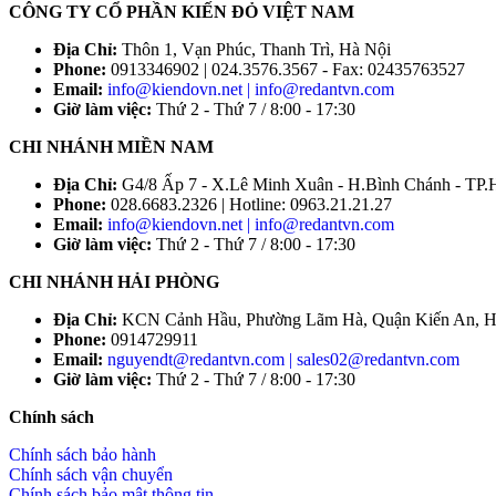
CÔNG TY CỔ PHẦN KIẾN ĐỎ VIỆT NAM
Địa Chỉ:
Thôn 1, Vạn Phúc, Thanh Trì, Hà Nội
Phone:
0913346902 | 024.3576.3567 - Fax: 02435763527
Email:
info@kiendovn.net | info@redantvn.com
Giờ làm việc:
Thứ 2 - Thứ 7 / 8:00 - 17:30
CHI NHÁNH MIỀN NAM
Địa Chỉ:
G4/8 Ấp 7 - X.Lê Minh Xuân - H.Bình Chánh - T
Phone:
028.6683.2326 | Hotline: 0963.21.21.27
Email:
info@kiendovn.net | info@redantvn.com
Giờ làm việc:
Thứ 2 - Thứ 7 / 8:00 - 17:30
CHI NHÁNH HẢI PHÒNG
Địa Chỉ:
KCN Cảnh Hầu, Phường Lãm Hà, Quận Kiến An, H
Phone:
0914729911
Email:
nguyendt@redantvn.com | sales02@redantvn.com
Giờ làm việc:
Thứ 2 - Thứ 7 / 8:00 - 17:30
Chính sách
Chính sách bảo hành
Chính sách vận chuyển
Chính sách bảo mật thông tin