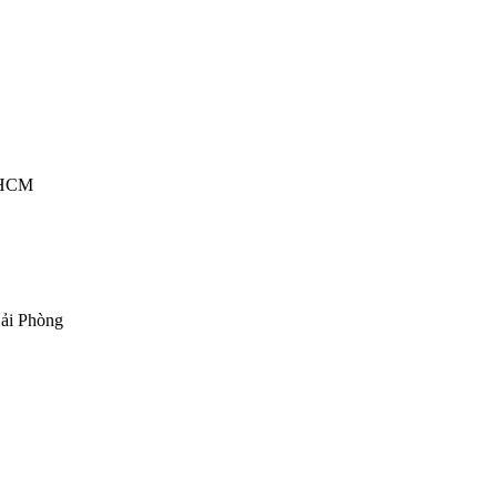
P.HCM
ải Phòng