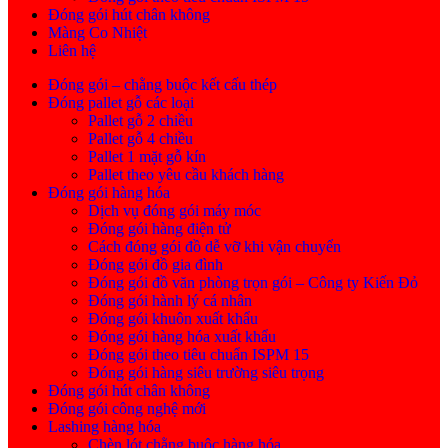
Đóng gói hút chân không
Màng Co Nhiệt
Liên hệ
Đóng gói – chằng buộc kết cấu thép
Đóng pallet gỗ các loại
Pallet gỗ 2 chiều
Pallet gỗ 4 chiều
Pallet 1 mặt gỗ kín
Pallet theo yêu cầu khách hàng
Đóng gói hàng hóa
Dịch vụ đóng gói máy móc
Đóng gói hàng điện tử
Cách đóng gói đồ dễ vỡ khi vận chuyển
Đóng gói đồ gia đình
Đóng gói đồ văn phòng trọn gói – Công ty Kiến Đỏ
Đóng gói hành lý cá nhân
Đóng gói khuôn xuất khẩu
Đóng gói hàng hóa xuất khẩu
Đóng gói theo tiêu chuẩn ISPM 15
Đóng gói hàng siêu trường siêu trọng
Đóng gói hút chân không
Đóng gói công nghệ mới
Lashing hàng hóa
Chèn lót chằng buộc hàng hóa