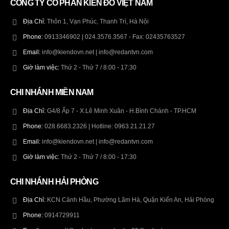
CÔNG TY CỔ PHẦN KIẾN ĐỎ VIỆT NAM
Địa Chỉ:
Thôn 1, Vạn Phúc, Thanh Trì, Hà Nội
Phone:
0913346902 | 024.3576.3567 - Fax: 02435763527
Email:
info@kiendovn.net | info@redantvn.com
Giờ làm việc:
Thứ 2 - Thứ 7 / 8:00 - 17:30
CHI NHÁNH MIỀN NAM
Địa Chỉ:
G4/8 Ấp 7 - X.Lê Minh Xuân - H.Bình Chánh - TP.HCM
Phone:
028.6683.2326 | Hotline: 0963.21.21.27
Email:
info@kiendovn.net | info@redantvn.com
Giờ làm việc:
Thứ 2 - Thứ 7 / 8:00 - 17:30
CHI NHÁNH HẢI PHÒNG
Địa Chỉ:
KCN Cảnh Hầu, Phường Lãm Hà, Quận Kiến An, Hải Phòng
Phone:
0914729911