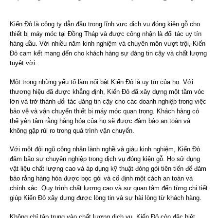
Kiến Đỏ là công ty dẫn đầu trong lĩnh vực dịch vụ đóng kiện gỗ cho
thiết bị máy móc tại Đồng Tháp và được công nhận là đối tác uy tín
hàng đầu. Với nhiều năm kinh nghiệm và chuyên môn vượt trội, Kiến
Đỏ cam kết mang đến cho khách hàng sự đáng tin cậy và chất lượng
tuyệt vời.
Một trong những yếu tố làm nổi bật Kiến Đỏ là uy tín của họ. Với
thương hiệu đã được khẳng định, Kiến Đỏ đã xây dựng một tầm vóc
lớn và trở thành đối tác đáng tin cậy cho các doanh nghiệp trong việc
bảo vệ và vận chuyển thiết bị máy móc quan trọng. Khách hàng có
thể yên tâm rằng hàng hóa của họ sẽ được đảm bảo an toàn và
không gặp rủi ro trong quá trình vận chuyển.
Với một đội ngũ công nhân lành nghề và giàu kinh nghiệm, Kiến Đỏ
đảm bảo sự chuyên nghiệp trong dịch vụ đóng kiện gỗ. Họ sử dụng
vật liệu chất lượng cao và áp dụng kỹ thuật đóng gói tiên tiến để đảm
bảo rằng hàng hóa được bọc gói và cố định một cách an toàn và
chính xác. Quy trình chất lượng cao và sự quan tâm đến từng chi tiết
giúp Kiến Đỏ xây dựng được lòng tin và sự hài lòng từ khách hàng.
Không chỉ tập trung vào chất lượng dịch vụ, Kiến Đỏ còn đặc biệt