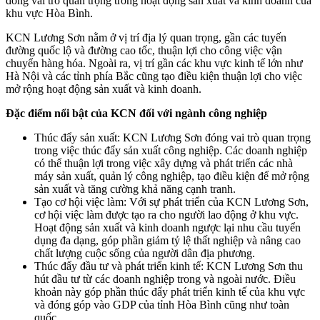
đóng vai trò quan trọng trong hoạt động sản xuất và kinh doanh của
khu vực Hòa Bình.
KCN Lương Sơn nằm ở vị trí địa lý quan trọng, gần các tuyến
đường quốc lộ và đường cao tốc, thuận lợi cho công việc vận
chuyển hàng hóa. Ngoài ra, vị trí gần các khu vực kinh tế lớn như
Hà Nội và các tỉnh phía Bắc cũng tạo điều kiện thuận lợi cho việc
mở rộng hoạt động sản xuất và kinh doanh.
Đặc điểm nổi bật của KCN đối với ngành công nghiệp
Thúc đẩy sản xuất: KCN Lương Sơn đóng vai trò quan trọng
trong việc thúc đẩy sản xuất công nghiệp. Các doanh nghiệp
có thể thuận lợi trong việc xây dựng và phát triển các nhà
máy sản xuất, quản lý công nghiệp, tạo điều kiện để mở rộng
sản xuất và tăng cường khả năng cạnh tranh.
Tạo cơ hội việc làm: Với sự phát triển của KCN Lương Sơn,
cơ hội việc làm được tạo ra cho người lao động ở khu vực.
Hoạt động sản xuất và kinh doanh ngược lại nhu cầu tuyển
dụng đa dạng, góp phần giảm tỷ lệ thất nghiệp và nâng cao
chất lượng cuộc sống của người dân địa phương.
Thúc đẩy đầu tư và phát triển kinh tế: KCN Lương Sơn thu
hút đầu tư từ các doanh nghiệp trong và ngoài nước. Điều
khoản này góp phần thúc đẩy phát triển kinh tế của khu vực
và đóng góp vào GDP của tỉnh Hòa Bình cũng như toàn
quốc.