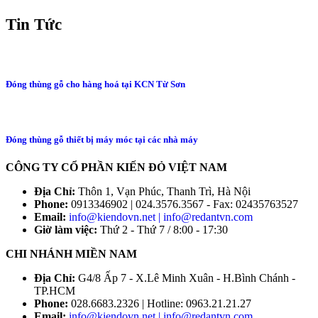
Tin Tức
Đóng thùng gỗ cho hàng hoá tại KCN Từ Sơn
Đóng thùng gỗ thiết bị máy móc tại các nhà máy
CÔNG TY CỔ PHẦN KIẾN ĐỎ VIỆT NAM
Địa Chỉ:
Thôn 1, Vạn Phúc, Thanh Trì, Hà Nội
Phone:
0913346902 | 024.3576.3567 - Fax: 02435763527
Email:
info@kiendovn.net | info@redantvn.com
Giờ làm việc:
Thứ 2 - Thứ 7 / 8:00 - 17:30
CHI NHÁNH MIỀN NAM
Địa Chỉ:
G4/8 Ấp 7 - X.Lê Minh Xuân - H.Bình Chánh -
TP.HCM
Phone:
028.6683.2326 | Hotline: 0963.21.21.27
Email:
info@kiendovn.net | info@redantvn.com