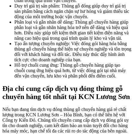
chắn trong quá trình vận chuyển.
Duy trì giá trị sản phẩm: Thùng gỗ đóng giúp duy trì giá trị
sản phẩm bằng cách ngăn chặn sự hư hỏng và giảm thiểu tác
động của môi trường hoặc vận chuyển.
Phân loại và gắn nhãn dễ dàng: Thùng gỗ chuyển hàng giúp
phân loại và gắn nhãn hàng hóa trở nên dễ dàng và hiệu quả
hơn. Điều này giúp tiết kiệm thời gian tiết kiệm điện năng và
nâng cao hiệu quả trong quá trình quản lý kho và vận tải.
Tạo ấn tượng chuyên nghiệp: Việc đóng gói hàng hóa bằng
thùng gỗ chuyển hàng thể hiện sự chuyên nghiệp và tôn trọng
đối với khách hàng và đối tác. Điều này thúc đẩy hình ảnh
tích cực cho doanh nghiệp của bạn.
Hỗ trợ chuỗi cung ứng: Thùng gỗ chuyển hàng giúp tạo
chuỗi cung ứng hiệu quả hơn, từ việc đóng gói tại nhà máy
đến vận chuyển, lưu kho và phân phối đến điểm cuối.
Địa chỉ cung cấp dịch vụ đóng thùng gỗ
chuyển hàng tốt nhất tại KCN Lương Sơn
Nếu bạn đang tìm dịch vụ đóng thùng gỗ chuyển hàng giá rẻ chất
lượng trong KCN Lương Sơn – Hòa Bình, bạn có thể liên hệ với
Công ty Kiến Đỏ. Chúng tôi chuyên cung cấp dịch vụ đóng gói uy
tín cho doanh nghiệp, cam kết đảm bảo an toàn tuyệt đối cho hàng
hóa máy móc, hạn chế tối đa các rủi ro do tác động của bên ngoài.