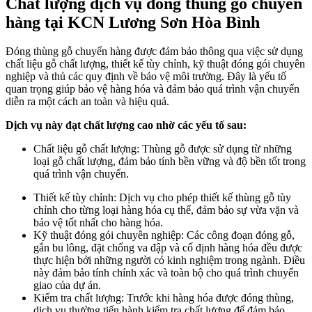
Chất lượng dịch vụ đóng thùng gỗ chuyển
hàng tại KCN Lương Sơn Hòa Bình
Đóng thùng gỗ chuyển hàng được đảm bảo thông qua việc sử dụng
chất liệu gỗ chất lượng, thiết kế tùy chỉnh, kỹ thuật đóng gói chuyên
nghiệp và thủ các quy định về bảo vệ môi trường. Đây là yếu tố
quan trọng giúp bảo vệ hàng hóa và đảm bảo quá trình vận chuyển
diễn ra một cách an toàn và hiệu quả.
Dịch vụ này đạt chất lượng cao nhờ các yếu tố sau:
Chất liệu gỗ chất lượng: Thùng gỗ được sử dụng từ những
loại gỗ chất lượng, đảm bảo tính bền vững và độ bền tốt trong
quá trình vận chuyển.
Thiết kế tùy chỉnh: Dịch vụ cho phép thiết kế thùng gỗ tùy
chỉnh cho từng loại hàng hóa cụ thể, đảm bảo sự vừa vặn và
bảo vệ tốt nhất cho hàng hóa.
Kỹ thuật đóng gói chuyên nghiệp: Các công đoạn đóng gỗ,
gắn bu lông, đặt chống va đập và cố định hàng hóa đều được
thực hiện bởi những người có kinh nghiệm trong ngành. Điều
này đảm bảo tính chính xác và toàn bộ cho quá trình chuyển
giao của dự án.
Kiểm tra chất lượng: Trước khi hàng hóa được đóng thùng,
dịch vụ thường tiến hành kiểm tra chất lượng để đảm bảo