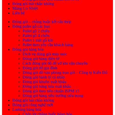
Đóng gói hút chân không
Màng Co Nhiệt
Liên hệ
Đóng gói – chằng buộc kết cấu thép
Đóng pallet gỗ các loại
Pallet gỗ 2 chiều
Pallet gỗ 4 chiều
Pallet 1 mặt gỗ kín
Pallet theo yêu cầu khách hàng
Đóng gói hàng hóa
Dịch vụ đóng gói máy móc
Đóng gói hàng điện tử
Cách đóng gói đồ dễ vỡ khi vận chuyển
Đóng gói đồ gia đình
Đóng gói đồ văn phòng trọn gói – Công ty Kiến Đỏ
Đóng gói hành lý cá nhân
Đóng gói khuôn xuất khẩu
Đóng gói hàng hóa xuất khẩu
Đóng gói theo tiêu chuẩn ISPM 15
Đóng gói hàng siêu trường siêu trọng
Đóng gói hút chân không
Đóng gói công nghệ mới
Lashing hàng hóa
Chèn lót chằng buộc hàng hóa