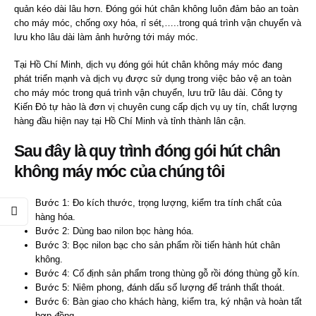
quản kéo dài lâu hơn. Đóng gói hút chân không luôn đảm bảo an toàn
cho máy móc, chống oxy hóa, rỉ sét,…..trong quá trình vận chuyển và
lưu kho lâu dài làm ảnh hưởng tới máy móc.
Tại Hồ Chí Minh, dịch vụ đóng gói hút chân không máy móc đang
phát triển mạnh và dịch vụ được sử dụng trong việc bảo vệ an toàn
cho máy móc trong quá trình vận chuyển, lưu trữ lâu dài. Công ty
Kiến Đỏ tự hào là đơn vị chuyên cung cấp dịch vụ uy tín, chất lượng
hàng đầu hiện nay tại Hồ Chí Minh và tỉnh thành lân cận.
Sau đây là quy trình
đóng gói hút chân
không máy móc
của chúng tôi
Bước 1: Đo kích thước, trọng lượng, kiểm tra tính chất của
hàng hóa.
Bước 2: Dùng bao nilon bọc hàng hóa.
Bước 3: Bọc nilon bạc cho sản phẩm rồi tiến hành hút chân
không.
Bước 4: Cố định sản phẩm trong thùng gỗ rồi đóng thùng gỗ kín.
Bước 5: Niêm phong, đánh dấu số lượng để tránh thất thoát.
Bước 6: Bàn giao cho khách hàng, kiểm tra, ký nhận và hoàn tất
hợp đồng.