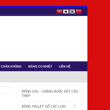
T CHÂN KHÔNG
MÀNG CO NHIỆT
LIÊN HỆ
ĐÓNG GÓI – CHẰNG BUỘC KẾT CẤU
THÉP
ĐÓNG PALLET GỖ CÁC LOẠI