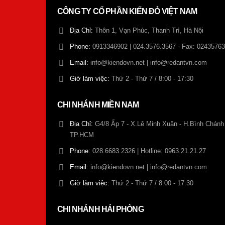
CÔNG TY CỔ PHẦN KIẾN ĐỎ VIỆT NAM
Địa Chỉ:
Thôn 1, Vạn Phúc, Thanh Trì, Hà Nội
Phone:
0913346902 | 024.3576.3567 - Fax: 0243576
Email:
info@kiendovn.net | info@redantvn.com
Giờ làm việc:
Thứ 2 - Thứ 7 / 8:00 - 17:30
CHI NHÁNH MIỀN NAM
Địa Chỉ:
G4/8 Ấp 7 - X.Lê Minh Xuân - H.Bình Chánh 
TP.HCM
Phone:
028.6683.2326 | Hotline: 0963.21.21.27
Email:
info@kiendovn.net | info@redantvn.com
Giờ làm việc:
Thứ 2 - Thứ 7 / 8:00 - 17:30
CHI NHÁNH HẢI PHÒNG