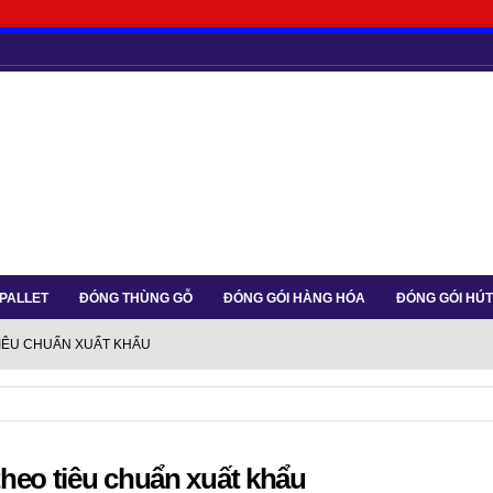
 PALLET
ĐÓNG THÙNG GỖ
ĐÓNG GÓI HÀNG HÓA
ĐÓNG GÓI HÚ
IÊU CHUẨN XUẤT KHẨU
heo tiêu chuẩn xuất khẩu