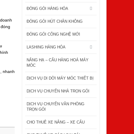
ĐÓNG GÓI HÀNG HÓA
 doanh
ĐÓNG GÓI HÚT CHÂN KHÔNG
: đóng
ĐÓNG GÓI CÔNG NGHỆ MỚI
êu
LASHING HÀNG HÓA
chính
NÂNG HẠ – CẨU HÀNG HOÁ MÁY
MÓC
u, nhanh
DỊCH VỤ DI DỜI MÁY MÓC THIẾT BỊ
DỊCH VỤ CHUYỂN NHÀ TRỌN GÓI
DỊCH VỤ CHUYỂN VĂN PHÒNG
TRỌN GÓI
CHO THUÊ XE NÂNG – XE CẨU