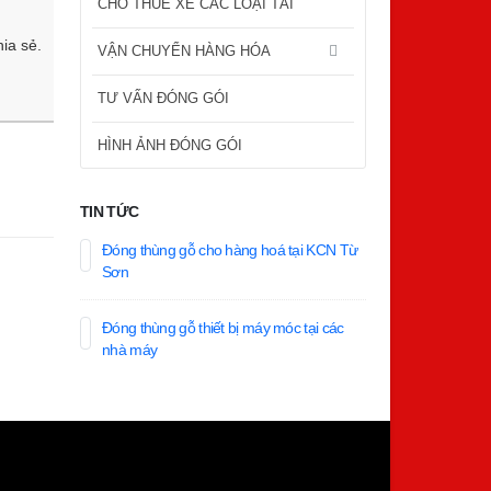
CHO THUÊ XE CÁC LOẠI TẢI
hia sẻ.
VẬN CHUYỂN HÀNG HÓA
TƯ VẤN ĐÓNG GÓI
HÌNH ẢNH ĐÓNG GÓI
TIN TỨC
Đóng thùng gỗ cho hàng hoá tại KCN Từ
Sơn
Đóng thùng gỗ thiết bị máy móc tại các
nhà máy