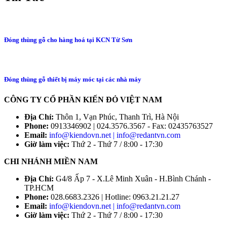
Đóng thùng gỗ cho hàng hoá tại KCN Từ Sơn
Đóng thùng gỗ thiết bị máy móc tại các nhà máy
CÔNG TY CỔ PHẦN KIẾN ĐỎ VIỆT NAM
Địa Chỉ:
Thôn 1, Vạn Phúc, Thanh Trì, Hà Nội
Phone:
0913346902 | 024.3576.3567 - Fax: 02435763527
Email:
info@kiendovn.net | info@redantvn.com
Giờ làm việc:
Thứ 2 - Thứ 7 / 8:00 - 17:30
CHI NHÁNH MIỀN NAM
Địa Chỉ:
G4/8 Ấp 7 - X.Lê Minh Xuân - H.Bình Chánh -
TP.HCM
Phone:
028.6683.2326 | Hotline: 0963.21.21.27
Email:
info@kiendovn.net | info@redantvn.com
Giờ làm việc:
Thứ 2 - Thứ 7 / 8:00 - 17:30