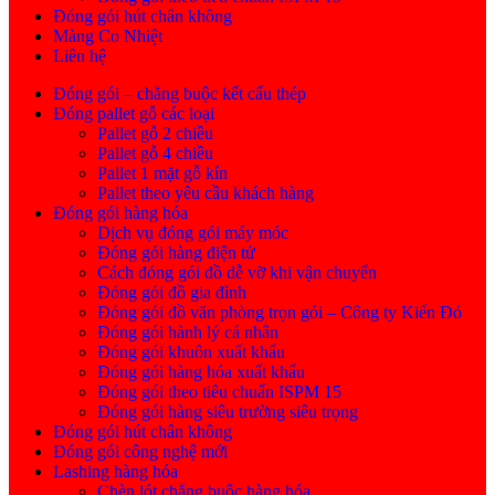
Đóng gói hút chân không
Màng Co Nhiệt
Liên hệ
Đóng gói – chằng buộc kết cấu thép
Đóng pallet gỗ các loại
Pallet gỗ 2 chiều
Pallet gỗ 4 chiều
Pallet 1 mặt gỗ kín
Pallet theo yêu cầu khách hàng
Đóng gói hàng hóa
Dịch vụ đóng gói máy móc
Đóng gói hàng điện tử
Cách đóng gói đồ dễ vỡ khi vận chuyển
Đóng gói đồ gia đình
Đóng gói đồ văn phòng trọn gói – Công ty Kiến Đỏ
Đóng gói hành lý cá nhân
Đóng gói khuôn xuất khẩu
Đóng gói hàng hóa xuất khẩu
Đóng gói theo tiêu chuẩn ISPM 15
Đóng gói hàng siêu trường siêu trọng
Đóng gói hút chân không
Đóng gói công nghệ mới
Lashing hàng hóa
Chèn lót chằng buộc hàng hóa