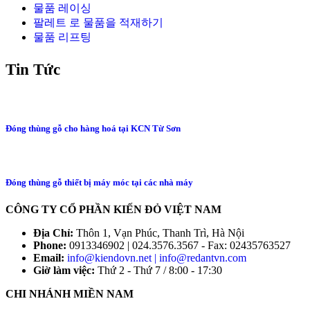
물품 레이싱
팔레트 로 물품을 적재하기
물품 리프팅
Tin Tức
Đóng thùng gỗ cho hàng hoá tại KCN Từ Sơn
Đóng thùng gỗ thiết bị máy móc tại các nhà máy
CÔNG TY CỔ PHẦN KIẾN ĐỎ VIỆT NAM
Địa Chỉ:
Thôn 1, Vạn Phúc, Thanh Trì, Hà Nội
Phone:
0913346902 | 024.3576.3567 - Fax: 02435763527
Email:
info@kiendovn.net | info@redantvn.com
Giờ làm việc:
Thứ 2 - Thứ 7 / 8:00 - 17:30
CHI NHÁNH MIỀN NAM