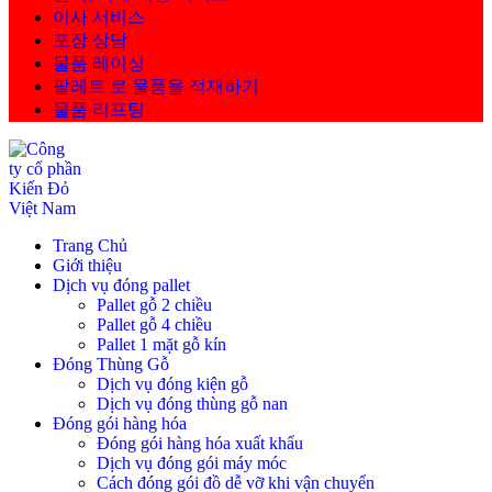
이사 서비스
포장 상담
물품 레이싱
팔레트 로 물품을 적재하기
물품 리프팅
Trang Chủ
Giới thiệu
Dịch vụ đóng pallet
Pallet gỗ 2 chiều
Pallet gỗ 4 chiều
Pallet 1 mặt gỗ kín
Đóng Thùng Gỗ
Dịch vụ đóng kiện gỗ
Dịch vụ đóng thùng gỗ nan
Đóng gói hàng hóa
Đóng gói hàng hóa xuất khẩu
Dịch vụ đóng gói máy móc
Cách đóng gói đồ dễ vỡ khi vận chuyển