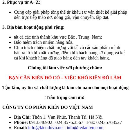
2. Phục vụ từ A- Z:
Cung cấp giải pháp tổng thể từ khâu t ư vấn thiết kế giải pháp
đến trực tiếp tháo dỡ, đóng gói, vận chuyển, lắp đặt.
3. Địa bàn hoạt động phủ rộng:
tất cả các tỉnh thành khu vực Bắc , Trung, Nam;
Bảo hiểm trách nhiệm hàng hóa,
Chịu trách nhiệm chất lượng với tất cả các sản phẩm mình
bán ra từ khi xuất xưởng, đến khi khách hàng sử dụng và kể
cả khi khách hàng đã giao hàng đến tay khách hàng.
Chúng tôi làm việc với phương châm:
BẠN CẦN KIẾN ĐỎ CÓ – VIỆC KHÓ KIẾN ĐỎ LÀM
Tận tâm, uy tín và chất lượng là kim chỉ nam cho mọi hoạt động
Trân trọng cảm ơn!
CÔNG TY CỔ PHẦN KIẾN ĐỎ VIỆT NAM
Địa Chỉ:
Thôn 1, Vạn Phúc, Thanh Trì, Hà Nội
Phone:
0913346902 | 024.3576.3567 - Fax: 02435763527
Email:
info@kiendovn.net | info@redantvn.com