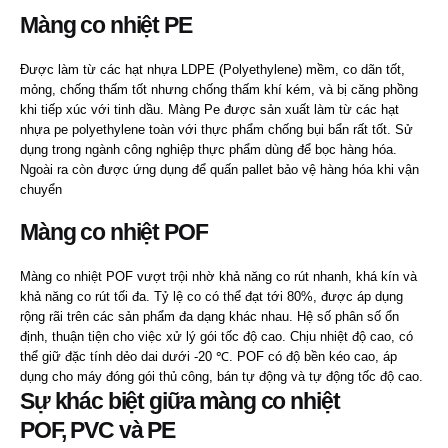
Màng co nhiệt PE
Được làm từ các hạt nhựa LDPE (Polyethylene) mềm, co dãn tốt,
mỏng, chống thấm tốt nhưng chống thấm khí kém, và bị căng phồng
khi tiếp xúc với tinh dầu. Màng Pe được sản xuất làm từ các hạt
nhựa pe polyethylene toàn với thực phẩm chống bụi bẩn rất tốt. Sử
dụng trong ngành công nghiệp thực phẩm dùng để bọc hàng hóa.
Ngoài ra còn được ứng dụng để quấn pallet bảo vệ hàng hóa khi vận
chuyển
Màng co nhiệt POF
Màng co nhiệt POF vượt trội nhờ khả năng co rút nhanh, khá kín và
khả năng co rút tối đa. Tỷ lệ co có thể đạt tới 80%, được áp dụng
rộng rãi trên các sản phẩm đa dạng khác nhau. Hệ số phân số ổn
định, thuận tiện cho việc xử lý gói tốc độ cao. Chịu nhiệt độ cao, có
thể giữ đặc tính dẻo dai dưới -20 ℃. POF có độ bền kéo cao, áp
dụng cho máy đóng gói thủ công, bán tự động và tự động tốc độ cao.
Sự khác biệt giữa màng co nhiệt
POF,
PVC
và PE