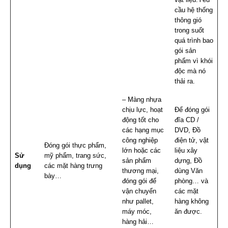
cầu hệ thống
thông gió
trong suốt
quá trình bao
gói sản
phẩm vì khói
độc mà nó
thải ra.
– Màng nhựa
chịu lực, hoạt
Để đóng gói
động tốt cho
đĩa CD /
các hạng mục
DVD, Đồ
công nghiệp
điện tử, vật
Đóng gói thực phẩm,
lớn hoặc các
liệu xây
Sử
mỹ phẩm, trang sức,
sản phẩm
dựng, Đồ
dụng
các mặt hàng trưng
thương mại,
dùng Văn
bày…
đóng gói để
phòng… và
vận chuyển
các mặt
như pallet,
hàng không
máy móc,
ăn được.
hàng hải…