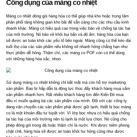
Công dụng của màng co nhiệt
Màng co nhiệt đóng gói hàng hóa có thể giúp nhà kho hoặc trung tâm
phân phối tăng không gian kho bãi để sẵn sàng cho các nhu cầu kinh
doanh khác.
Màng có hiệu quả cao trong việc bảo vệ chống lại tác hại
của môi trường. Nó bảo vệ khỏi bụi bẩn và độ ẩm; hàng hóa của bạn
sẽ được an toàn khỏi các yếu tố bên ngoài. Màng cũng có thể kéo dài
tuổi thọ của các sản phẩm nếu không sẽ nhanh hỏng chẳng hạn như
thực phẩm dễ hỏng. Thậm chí, các màng co POF còn có thể dùng
với những hàng hóa sắc, nhọn.
Sử dụng màng co nhiệt không chỉ bắt mắt mà còn hỗ trợ marketing
sản phẩm. Bao bì hấp dẫn là động lực thúc đẩy khách hàng mua sắm
sản phẩm nhanh hơn. Rất nhiều khách hàng tìm đến
Kiến Đỏ mua
đều vì muốn quảng bá các sản phẩm của mình. Đ
ối với các công ty
đang vận chuyển các sản phẩm phải được giữ lạnh, thiết bị bọc màng
co là một khoản đầu tư tuyệt vời. Vì lớp bọc nhựa có hiệu quả chống
lại tác hại của môi trường nên tủ lạnh là một lựa chọn. Nó cũng cho
phép đóng gói trong đá hoặc thậm chí là nước. Khi được niêm phong
chặt chẽ, hàng hóa sẽ được an toàn khỏi hư hỏng cũng như được