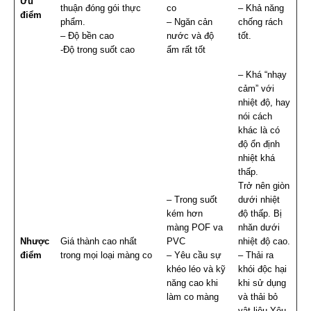
Ưu
thuận đóng gói thực
co
– Khả năng
điểm
phẩm.
– Ngăn cản
chống rách
– Độ bền cao
nước và độ
tốt.
-Độ trong suốt cao
ẩm rất tốt
– Khá “nhạy
cảm” với
nhiệt độ, hay
nói cách
khác là có
độ ổn định
nhiệt khá
thấp.
Trở nên giòn
– Trong suốt
dưới nhiệt
kém hơn
độ thấp. Bị
màng POF va
nhăn dưới
Nhược
Giá thành cao nhất
PVC
nhiệt độ cao.
điểm
trong mọi loại màng co
– Yêu cầu sự
– Thải ra
khéo léo và kỹ
khói độc hại
năng cao khi
khi sử dụng
làm co màng
và thải bỏ
vật liệu.Yêu