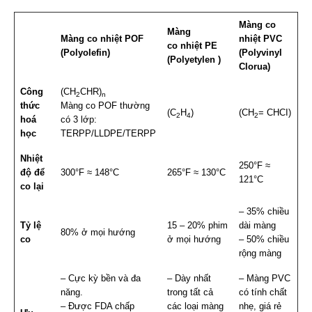
Màng co
Màng
Màng co nhiệt POF
nhiệt PVC
co
nhiệt
PE
(Polyolefin)
(Polyvinyl
(Polyetylen )
Clorua)
Công
(CH
CHR)
2
n
thức
Màng co POF thường
(C
H
)
(CH
= CHCI)
2
4
2
hoá
có 3 lớp:
học
TERPP/LLDPE/TERPP
Nhiệt
250°F ≈
độ để
300°F ≈ 148°C
265°F ≈ 130°C
121°C
co lại
– 35% chiều
Tỷ lệ
15 – 20% phim
dài màng
80% ở mọi hướng
co
ở mọi hướng
– 50% chiều
rộng màng
– Cực kỳ bền và đa
– Dày nhất
– Màng PVC
năng.
trong tất cả
có tính chất
– Được FDA chấp
các loại màng
nhẹ, giá rẻ