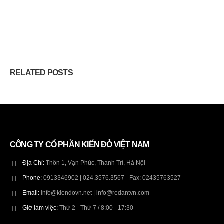
RELATED
POSTS
CÔNG TY CỔ PHẦN KIẾN ĐỎ VIỆT NAM
Địa Chỉ:
Thôn 1, Vạn Phúc, Thanh Trì, Hà Nội
Phone:
0913346902 | 024.3576.3567 - Fax: 02435763527
Email:
info@kiendovn.net | info@redantvn.com
Giờ làm việc:
Thứ 2 - Thứ 7 / 8:00 - 17:30