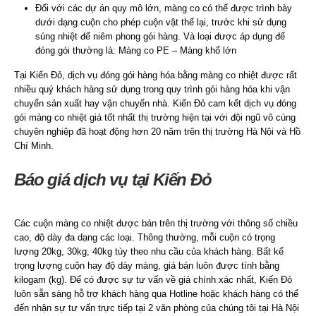
Đối với các dự án quy mô lớn, màng co có thể được trình bày
dưới dạng cuộn cho phép cuộn vật thể lại, trước khi sử dụng
súng nhiệt để niêm phong gói hàng. Và loại được áp dụng để
đóng gói thường là: Màng co PE – Màng khổ lớn
Tại Kiến Đỏ, dịch vụ đóng gói hàng hóa bằng màng co nhiệt được rất
nhiều quý khách hàng sử dụng trong quy trình gói hàng hóa khi vận
chuyển sản xuất hay vận chuyển nhà. Kiến Đỏ cam kết dịch vụ đóng
gói màng co nhiệt giá tốt nhất thị trường hiện tại với đội ngũ vô cùng
chuyên nghiệp đã hoạt động hơn 20 năm trên thị trường Hà Nội và Hồ
Chí Minh.
Báo giá dịch vụ tại Kiến Đỏ
Các cuộn màng co nhiệt được bán trên thị trường với thông số chiều
cao, độ dày đa dạng các loại. Thông thường, mỗi cuộn có trọng
lượng 20kg, 30kg, 40kg tùy theo nhu cầu của khách hàng. Bất kể
trọng lượng cuộn hay độ dày màng, giá bán luôn được tính bằng
kilogam (kg). Để có được sự tư vấn về giá chính xác nhất, Kiến Đỏ
luôn sẵn sàng hỗ trợ khách hàng qua Hotline hoặc khách hàng có thể
đến nhận sự tư vấn trực tiếp tại 2 văn phòng của chúng tôi tại Hà Nội