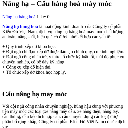
Nâng hạ – Cẩu hàng hoá máy móc
Nâng hạ hàng hoá
Like:
0
Nâng hạ hàng hoá
là hoạt động kinh doanh của Công ty cổ phần
Kiến Đỏ Việt Nam, dịch vụ nâng hạ hàng hoá máy móc chất lượng:
an toàn, năng suất, hiệu quả có được nhờ kết hợp các yếu tố:
+ Quy trình xếp dỡ khoa học.
+ Đội ngũ chỉ đạo xếp dỡ đuợc đào tạo chính quy, có kinh nghiệm.
+ Đội ngũ công nhân trẻ, ý thức tổ chức kỷ luật tốt, thái độ phục vụ
chuyên nghiệp, có bề dày kỹ năng
+ Công cụ xếp dỡ hiện đại.
+ Tổ chức xếp dỡ khoa học hợp lý.
Cẩu nâng hạ máy móc
Với đội ngũ công nhân chuyên nghiệp, hùng hậu cùng với phương
tiện máy móc các loại (xe nâng máy dầu, xe nâng điện, nâng tay,
cầu thùng, đầu kéo tích hợp cẩu, cẩu chuyên dụng các loại) được
phân bổ rộng khắp, Công ty cổ phần Kiến Đỏ Việt Nam
có các dịch
vụ: