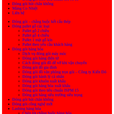
Đóng gói hút chân không
Màng Co Nhiệt
Liên hệ
Đóng gói – chằng buộc kết cấu thép
Đóng pallet gỗ các loại
Pallet gỗ 2 chiều
Pallet gỗ 4 chiều
Pallet 1 mặt gỗ kín
Pallet theo yêu cầu khách hàng
Đóng gói hàng hóa
Dịch vụ đóng gói máy móc
Đóng gói hàng điện tử
Cách đóng gói đồ dễ vỡ khi vận chuyển
Đóng gói đồ gia đình
Đóng gói đồ văn phòng trọn gói – Công ty Kiến Đỏ
Đóng gói hành lý cá nhân
Đóng gói khuôn xuất khẩu
Đóng gói hàng hóa xuất khẩu
Đóng gói theo tiêu chuẩn ISPM 15
Đóng gói hàng siêu trường siêu trọng
Đóng gói hút chân không
Đóng gói công nghệ mới
Lashing hàng hóa
Chèn lót chằng buộc hàng hóa