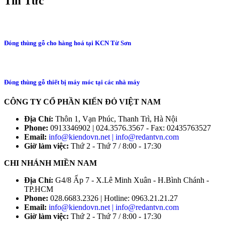
Tin Tức
Đóng thùng gỗ cho hàng hoá tại KCN Từ Sơn
Đóng thùng gỗ thiết bị máy móc tại các nhà máy
CÔNG TY CỔ PHẦN KIẾN ĐỎ VIỆT NAM
Địa Chỉ:
Thôn 1, Vạn Phúc, Thanh Trì, Hà Nội
Phone:
0913346902 | 024.3576.3567 - Fax: 02435763527
Email:
info@kiendovn.net | info@redantvn.com
Giờ làm việc:
Thứ 2 - Thứ 7 / 8:00 - 17:30
CHI NHÁNH MIỀN NAM
Địa Chỉ:
G4/8 Ấp 7 - X.Lê Minh Xuân - H.Bình Chánh -
TP.HCM
Phone:
028.6683.2326 | Hotline: 0963.21.21.27
Email:
info@kiendovn.net | info@redantvn.com
Giờ làm việc:
Thứ 2 - Thứ 7 / 8:00 - 17:30