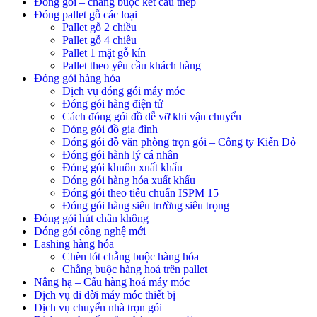
Đóng gói – chằng buộc kết cấu thép
Đóng pallet gỗ các loại
Pallet gỗ 2 chiều
Pallet gỗ 4 chiều
Pallet 1 mặt gỗ kín
Pallet theo yêu cầu khách hàng
Đóng gói hàng hóa
Dịch vụ đóng gói máy móc
Đóng gói hàng điện tử
Cách đóng gói đồ dễ vỡ khi vận chuyển
Đóng gói đồ gia đình
Đóng gói đồ văn phòng trọn gói – Công ty Kiến Đỏ
Đóng gói hành lý cá nhân
Đóng gói khuôn xuất khẩu
Đóng gói hàng hóa xuất khẩu
Đóng gói theo tiêu chuẩn ISPM 15
Đóng gói hàng siêu trường siêu trọng
Đóng gói hút chân không
Đóng gói công nghệ mới
Lashing hàng hóa
Chèn lót chằng buộc hàng hóa
Chằng buộc hàng hoá trên pallet
Nâng hạ – Cẩu hàng hoá máy móc
Dịch vụ di dời máy móc thiết bị
Dịch vụ chuyển nhà trọn gói