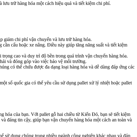
 lưu trữ hàng hóa một cách hiệu quả và tiết kiệm chi phí.
úp giảm chi phí vận chuyển và lưu trữ hàng hóa.
g cần cẩu hoặc xe nâng. Điều này giúp tăng năng suất và tiết kiệm
i trọng cao và duy trì độ bền trong quá trình vận chuyển hàng hóa.
thải và đóng góp vào việc bảo vệ môi trường.
 Chúng có thể chứa được đa dạng loại hàng hóa và dễ dàng đáp ứng các
ột số quốc gia có thể yêu cầu sử dụng pallet xử lý nhiệt hoặc pallet
ng hóa của bạn. Với pallet gỗ hai chiều từ Kiến Đỏ, bạn sẽ tiết kiệm
t và đáng tin cậy, giúp bạn vận chuyển hàng hóa một cách an toàn và
ó thể sử dụng chúng trong nhiều ngành công nghiệp khác nhau và đáp