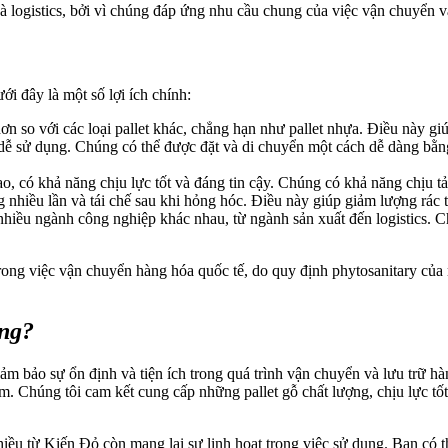
à logistics, bởi vì chúng đáp ứng nhu cầu chung của việc vận chuyển và
ới đây là một số lợi ích chính:
hơn so với các loại pallet khác, chẳng hạn như pallet nhựa. Điều này gi
à dễ sử dụng. Chúng có thể được đặt và di chuyển một cách dễ dàng bằn
o, có khả năng chịu lực tốt và đáng tin cậy. Chúng có khả năng chịu tả
g nhiều lần và tái chế sau khi hỏng hóc. Điều này giúp giảm lượng rác 
 nhiều ngành công nghiệp khác nhau, từ ngành sản xuất đến logistics.
trong việc vận chuyển hàng hóa quốc tế, do quy định phytosanitary của m
ợng?
ảm bảo sự ổn định và tiện ích trong quá trình vận chuyển và lưu trữ hà
m. Chúng tôi cam kết cung cấp những pallet gỗ chất lượng, chịu lực tố
 chiều từ Kiến Đỏ còn mang lại sự linh hoạt trong việc sử dụng. Bạn c