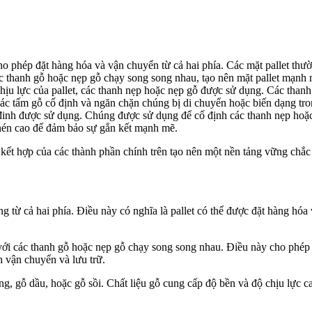
cho phép đặt hàng hóa và vận chuyển từ cả hai phía. Các mặt pallet th
 thanh gỗ hoặc nẹp gỗ chạy song song nhau, tạo nên mặt pallet mạnh 
chịu lực của pallet, các thanh nẹp hoặc nẹp gỗ được sử dụng. Các than
 các tấm gỗ cố định và ngăn chặn chúng bị di chuyển hoặc biến dạng tro
 đinh được sử dụng. Chúng được sử dụng để cố định các thanh nẹp hoặc 
nén cao để đảm bảo sự gắn kết mạnh mẽ.
ự kết hợp của các thành phần chính trên tạo nên một nền tảng vững chắ
dụng từ cả hai phía. Điều này có nghĩa là pallet có thể được đặt hàng hó
 với các thanh gỗ hoặc nẹp gỗ chạy song song nhau. Điều này cho phép
h vận chuyển và lưu trữ.
ng, gỗ dầu, hoặc gỗ sồi. Chất liệu gỗ cung cấp độ bền và độ chịu lực c