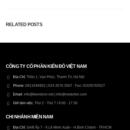
RELATED
POSTS
CÔNG TY CỔ PHẦN KIẾN ĐỎ VIỆT NAM
Địa Chỉ:
Thôn 1, Vạn Phúc, Thanh Trì, Hà Nội
Phone:
0913346902 | 024.3576.3567 - Fax: 02435763527
Email:
info@kiendovn.net | info@redantvn.com
Giờ làm việc:
Thứ 2 - Thứ 7 / 8:00 - 17:30
CHI NHÁNH MIỀN NAM
Địa Chỉ:
G4/8 Ấp 7 - X.Lê Minh Xuân - H.Bình Chánh - TP.HCM