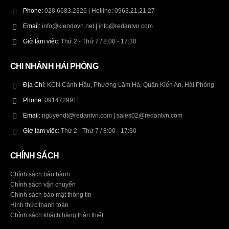
Phone:
028.6683.2326 | Hotline: 0963.21.21.27
Email:
info@kiendovn.net | info@redantvn.com
Giờ làm việc:
Thứ 2 - Thứ 7 / 8:00 - 17:30
CHI NHÁNH HẢI PHÒNG
Địa Chỉ:
KCN Cảnh Hầu, Phường Lãm Hà, Quận Kiến An, Hải Phòng
Phone:
0914729911
Email:
nguyendt@redantvn.com | sales02@redantvn.com
Giờ làm việc:
Thứ 2 - Thứ 7 / 8:00 - 17:30
CHÍNH SÁCH
Chính sách bảo hành
Chính sách vận chuyển
Chính sách bảo mật thông tin
Hình thức thanh toán
Chính sách khách hàng thân thiết