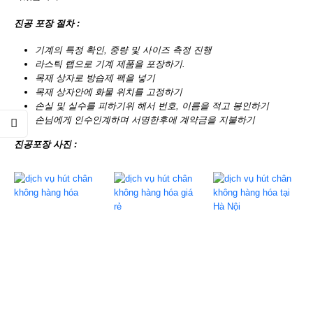
진공
포장
절차
:
기계의
특정
확인
,
중량
및
사이즈
측정
진행
라스틱
랩으로
기계
제품을
포장하기
.
목재
상자로
방습제
팩을
넣기
목재
상자안에
화물
위치를
고정하기
손실
및
실수를
피하기위
해서
번호
,
이름을
적고
봉인하기
손님에게
인수인계하며
서명한후에
계약금을
지불하기
진공포장
사진
: