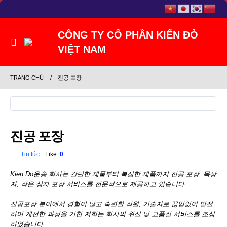
TRANG CHỦ
진공 포장
진공 포장
Tin tức
Like:
0
Kien Do
운송
회사는
간단한
제품부터
복잡한
제품까지
진공
포장
,
목상
자
,
작은
상자
포장
서비스를
전문적으로
제공하고
있습니다
.
진공포장
분야에서
경험이
많고
숙련한
직원
,
기술자로
끊임없이
발전
하며
개선한
과정을
거친
저희는
회사의
위신
및
고품질
서비스를
조성
하였습니다
.