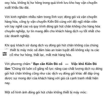
oxy hóa, không bị hư hỏng trong quá trình lưu kho hay vận chuyển
xuất khẩu lâu dài.
Với kinh nghiệm nhiều năm trong lĩnh vực đóng gói và vận chuyển
hàng hóa, công ty vận chuyển Kiến Đỏ cùng với đội ngũ nhân viên
với tay nghề cao và quy trình đóng gói hút chân không cho hàng hóa
chuyên nghiệp, tự tin mang đến cho khách hàng dịch vụ tốt nhất cho
các doanh nghiệp.
Khi quý khách sử dụng dịch vụ đóng gói hút chân không của chúng
tôi
,
thiết bị máy móc sẽ đảm bảo an toàn tuyệt đối không xảy ra các
sự cố như hư hỏng, thất lạc, mất mát hàng hóa.
Với phương châm “
Bạn cần
K
iến
Đ
ỏ có — Việc khó Kiến Đỏ
làm
“Chúng tôi luôn cố gắng nỗ lực nâng cao chất lượng dịch vụ đóng
gói hút chân không cũng như các dịch vụ đóng gói khác để đáp ứng
được sự mong đợi của khách hàng với giá cả cạnh tranh nhất hiện
nay.
Một số hình ảnh đóng gói hút chân không thiết bị máy móc: