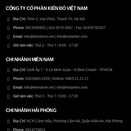
CÔNG TY CỔ PHẦN KIẾN ĐỎ VIỆT NAM
Địa Chỉ:
Thôn 1, Vạn Phúc, Thanh Trì, Hà Nội
Phone:
0913346902 | 024.3576.3567 - Fax: 02435763527
Email:
info@kiendovn.net | info@redantvn.com
Giờ làm việc:
Thứ 2 - Thứ 7 / 8:00 - 17:30
CHI NHÁNH MIỀN NAM
Địa Chỉ:
G4/8 Ấp 7 - X.Lê Minh Xuân - H.Bình Chánh - TP.HCM
Phone:
028.6683.2326 | Hotline: 0963.21.21.27
Email:
info@kiendovn.net | info@redantvn.com
Giờ làm việc:
Thứ 2 - Thứ 7 / 8:00 - 17:30
CHI NHÁNH HẢI PHÒNG
Địa Chỉ:
KCN Cảnh Hầu, Phường Lãm Hà, Quận Kiến An, Hải Phòng
Phone:
0914729911