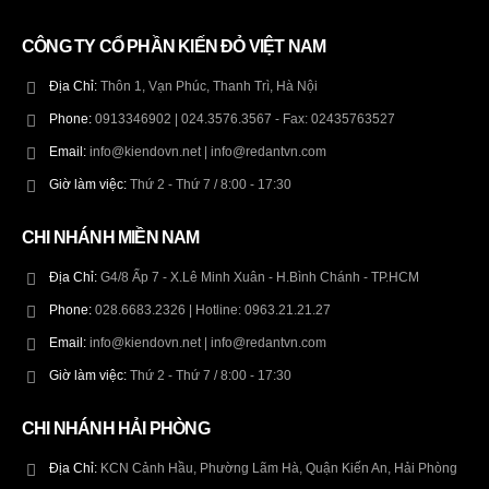
CÔNG TY CỔ PHẦN KIẾN ĐỎ VIỆT NAM
Địa Chỉ:
Thôn 1, Vạn Phúc, Thanh Trì, Hà Nội
Phone:
0913346902 | 024.3576.3567 - Fax: 02435763527
Email:
info@kiendovn.net | info@redantvn.com
Giờ làm việc:
Thứ 2 - Thứ 7 / 8:00 - 17:30
CHI NHÁNH MIỀN NAM
Địa Chỉ:
G4/8 Ấp 7 - X.Lê Minh Xuân - H.Bình Chánh - TP.HCM
Phone:
028.6683.2326 | Hotline: 0963.21.21.27
Email:
info@kiendovn.net | info@redantvn.com
Giờ làm việc:
Thứ 2 - Thứ 7 / 8:00 - 17:30
CHI NHÁNH HẢI PHÒNG
Địa Chỉ:
KCN Cảnh Hầu, Phường Lãm Hà, Quận Kiến An, Hải Phòng