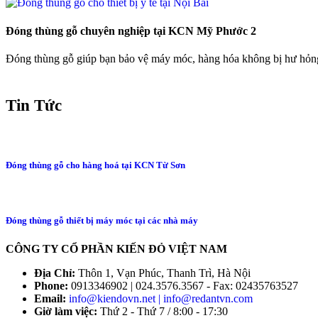
Đóng thùng gỗ chuyên nghiệp tại KCN Mỹ Phước 2
Đóng thùng gỗ giúp bạn bảo vệ máy móc, hàng hóa không bị hư hỏng
Tin Tức
Đóng thùng gỗ cho hàng hoá tại KCN Từ Sơn
Đóng thùng gỗ thiết bị máy móc tại các nhà máy
CÔNG TY CỔ PHẦN KIẾN ĐỎ VIỆT NAM
Địa Chỉ:
Thôn 1, Vạn Phúc, Thanh Trì, Hà Nội
Phone:
0913346902 | 024.3576.3567 - Fax: 02435763527
Email:
info@kiendovn.net | info@redantvn.com
Giờ làm việc:
Thứ 2 - Thứ 7 / 8:00 - 17:30