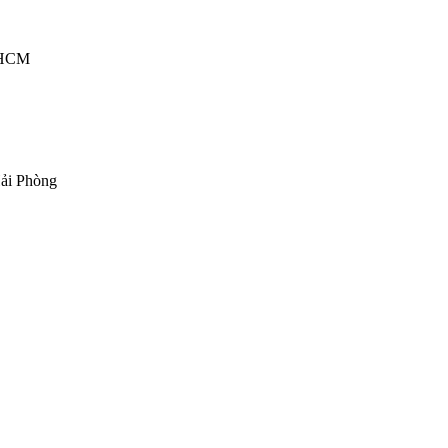
P.HCM
ải Phòng