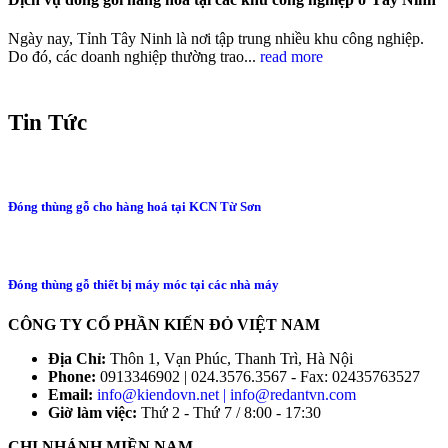
Ngày nay, Tỉnh Tây Ninh là nơi tập trung nhiều khu công nghiệp.
Do đó, các doanh nghiệp thường trao...
read more
Tin Tức
Đóng thùng gỗ cho hàng hoá tại KCN Từ Sơn
Đóng thùng gỗ thiết bị máy móc tại các nhà máy
CÔNG TY CỔ PHẦN KIẾN ĐỎ VIỆT NAM
Địa Chỉ:
Thôn 1, Vạn Phúc, Thanh Trì, Hà Nội
Phone:
0913346902 | 024.3576.3567 - Fax: 02435763527
Email:
info@kiendovn.net | info@redantvn.com
Giờ làm việc:
Thứ 2 - Thứ 7 / 8:00 - 17:30
CHI NHÁNH MIỀN NAM