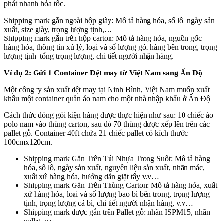
phát nhanh hỏa tốc.
Shipping mark gắn ngoài hộp giày: Mô tả hàng hóa, số lô, ngày sản
xuất, size giày, trọng lượng tịnh,…
Shipping mark gắn trên hộp carton: Mô tả hàng hóa, nguồn gốc
hàng hóa, thông tin xử lý, loại và số lượng gói hàng bên trong, trọng
lượng tịnh. tổng trọng lượng, chi tiết người nhận hàng.
Ví
dụ 2: Gửi 1 Container Dệt may từ Việt Nam sang Ấn Độ
Một công ty sản xuất dệt may tại Ninh Bình, Việt Nam muốn xuất
khẩu một container quần áo nam cho một nhà nhập khẩu ở Ấn Độ
Cách thức đóng gói kiện hàng được thực hiện như sau: 10 chiếc áo
polo nam vào thùng carton, sau đó 70 thùng được xếp lên trên các
pallet gỗ. Container 40ft chứa 21 chiếc pallet có kích thước
100cmx120cm.
Shipping mark Gắn Trên Túi Nhựa Trong Suốt: Mô tả hàng
hóa, số lô, ngày sản xuất, nguyên liệu sản xuất, nhãn mác,
xuất xứ hàng hóa, hướng dẫn giặt tẩy v.v…
Shipping mark Gắn Trên Thùng Carton: Mô tả hàng hóa, xuất
xứ hàng hóa, loại và số lượng bao bì bên trong, trọng lượng
tịnh, trọng lượng cả bì, chi tiết người nhận hàng, v.v…
Shipping mark được gắn trên Pallet gỗ: nhãn ISPM15, nhãn
pallet, v.v…