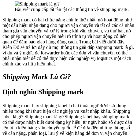
Bài viết cung cấp tất tần tật các thông tin về shipping mark.
Shipping mark có hai chức năng chính: thứ nhất, nó hoạt động như
một dấu hiệu nhận dạng cho người vận chuyển và tất cả các cá nhân
tham gia vận chuyển và xử lý trong khi vận chuyển, và thứ hai, nó
cho phép người vận chuyển hiểu rõ trình tự và hoạt động có liên
quan để đảm bảo giao hàng đúng cách. Trong bài viết dưới đây,
Kiến Đỏ sẽ trả lời đầy đủ mọi thông tin giải đáp shipping mark là gì,
ví dụ và ý nghĩa để forwarder hoặc các đơn vị vận chuyển có thể
phải nhận biết để có thể thực hiện các nghiệp vụ logistics một cách
chính xác và hữu hiệu nhất.
Shipping Mark Là Gì?
Định nghĩa Shipping mark
Shipping mark hay shipping label là hai thuật ngữ được sử dụng
nhiều trong khi thực hiện các nghiệp vụ xuất nhập khẩu. Shipping
label là gì? Shipping mark là gì?Shipping label hay shipping mark
có thể được nhận biết dưới dạng ký hiệu, từ ngữ, hoặc số được dán
lên trên kiện hàng vận chuyển quốc tế để đưa đến những thông số
về cân nặng, phân loại, lưu ý về kiện hàng để đơn vị vận chuyển