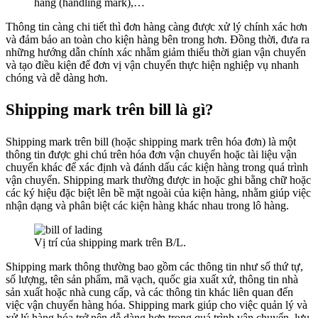
hàng (handling mark),…
Thông tin càng chi tiết thì đơn hàng càng được xử lý chính xác hơn
và đảm bảo an toàn cho kiện hàng bên trong hơn. Đồng thời, đưa ra
những hướng dẫn chính xác nhằm giảm thiểu thời gian vận chuyển
và tạo điều kiện để đơn vị vận chuyển thực hiện nghiệp vụ nhanh
chóng và dễ dàng hơn.
Shipping mark trên bill là gì?
Shipping mark trên bill (hoặc shipping mark trên hóa đơn) là một
thông tin được ghi chú trên hóa đơn vận chuyển hoặc tài liệu vận
chuyển khác để xác định và đánh dấu các kiện hàng trong quá trình
vận chuyển. Shipping mark thường được in hoặc ghi bằng chữ hoặc
các ký hiệu đặc biệt lên bề mặt ngoài của kiện hàng, nhằm giúp việc
nhận dạng và phân biệt các kiện hàng khác nhau trong lô hàng.
Vị trí của shipping mark trên B/L.
Shipping mark thông thường bao gồm các thông tin như số thứ tự,
số lượng, tên sản phẩm, mã vạch, quốc gia xuất xứ, thông tin nhà
sản xuất hoặc nhà cung cấp, và các thông tin khác liên quan đến
việc vận chuyển hàng hóa. Shipping mark giúp cho việc quản lý và
xử lý hàng hóa trở nên dễ dàng hơn trong quá trình vận chuyển, lưu