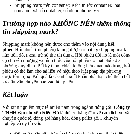
Shipping mark trên container: Kích thước container, loại
container và số container, số niêm phong, v.v…
Trường hợp nào KHÔNG NÊN thêm thông
tin shipping mark?
Shipping mark không nên được cho thêm vào nội dung
hối
phiếu
.
Hối phiếu (hối phiếu) không được có bất kỳ shipping mark
nào trên đó, ngoại trừ số thư tín dụng. Hối phiếu đòi nợ là một công
cụ chuyển nhượng và hình thức của hối phiếu do luật pháp địa
phương quy định. Bất kỳ tham chiếu không liên quan nào trong hối
phiếu có thể làm cho tài liệu vô hiệu theo luật pháp địa phương
được tôn trọng. Kết quả là các nhà xuất khẩu phải hạn chế thêm bất
kỳ dấu vận chuyển nào vào hối phiếu.
Kết luận
Với kinh nghiệm thực tế nhiều năm trong ngành đóng gói,
Công ty
TNHH vận chuyển Kiến Đỏ
là đơn vị hàng đầu về các dịch vụ vận
chuyển quốc tế, đóng gói hàng hóa, đóng pallet gỗ,…chuyên
nghiệp và uy tín với:
Đội ngũ nhân viên tư vấn chăm sóc khách hàng thân thiện,