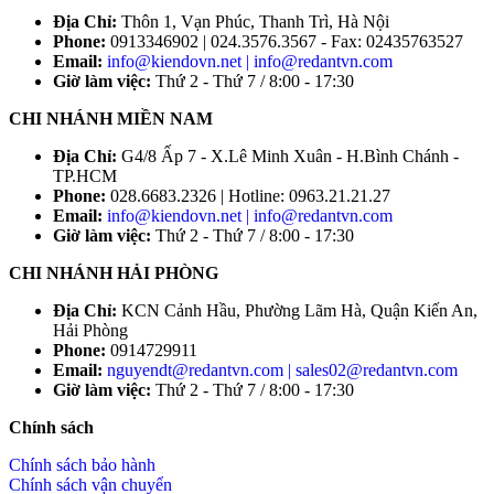
Địa Chỉ:
Thôn 1, Vạn Phúc, Thanh Trì, Hà Nội
Phone:
0913346902 | 024.3576.3567 - Fax: 02435763527
Email:
info@kiendovn.net | info@redantvn.com
Giờ làm việc:
Thứ 2 - Thứ 7 / 8:00 - 17:30
CHI NHÁNH MIỀN NAM
Địa Chỉ:
G4/8 Ấp 7 - X.Lê Minh Xuân - H.Bình Chánh -
TP.HCM
Phone:
028.6683.2326 | Hotline: 0963.21.21.27
Email:
info@kiendovn.net | info@redantvn.com
Giờ làm việc:
Thứ 2 - Thứ 7 / 8:00 - 17:30
CHI NHÁNH HẢI PHÒNG
Địa Chỉ:
KCN Cảnh Hầu, Phường Lãm Hà, Quận Kiến An,
Hải Phòng
Phone:
0914729911
Email:
nguyendt@redantvn.com | sales02@redantvn.com
Giờ làm việc:
Thứ 2 - Thứ 7 / 8:00 - 17:30
Chính sách
Chính sách bảo hành
Chính sách vận chuyển