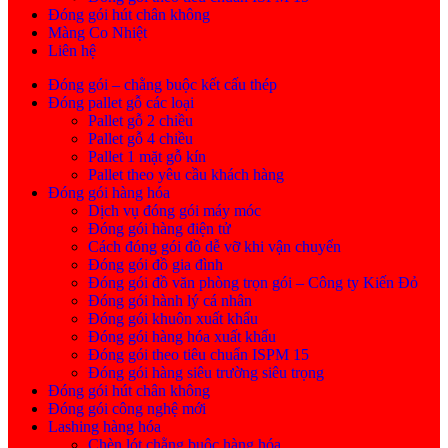
Đóng gói hút chân không
Màng Co Nhiệt
Liên hệ
Đóng gói – chằng buộc kết cấu thép
Đóng pallet gỗ các loại
Pallet gỗ 2 chiều
Pallet gỗ 4 chiều
Pallet 1 mặt gỗ kín
Pallet theo yêu cầu khách hàng
Đóng gói hàng hóa
Dịch vụ đóng gói máy móc
Đóng gói hàng điện tử
Cách đóng gói đồ dễ vỡ khi vận chuyển
Đóng gói đồ gia đình
Đóng gói đồ văn phòng trọn gói – Công ty Kiến Đỏ
Đóng gói hành lý cá nhân
Đóng gói khuôn xuất khẩu
Đóng gói hàng hóa xuất khẩu
Đóng gói theo tiêu chuẩn ISPM 15
Đóng gói hàng siêu trường siêu trọng
Đóng gói hút chân không
Đóng gói công nghệ mới
Lashing hàng hóa
Chèn lót chằng buộc hàng hóa