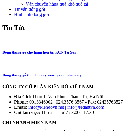
Vận chuyển hàng quá khổ quá tải
Tư vấn đóng gói
Hình ảnh đóng gói
Tin Tức
Đóng thùng gỗ cho hàng hoá tại KCN Từ Sơn
Đóng thùng gỗ thiết bị máy móc tại các nhà máy
CÔNG TY CỔ PHẦN KIẾN ĐỎ VIỆT NAM
Địa Chỉ:
Thôn 1, Vạn Phúc, Thanh Trì, Hà Nội
Phone:
0913346902 | 024.3576.3567 - Fax: 02435763527
Email:
info@kiendovn.net | info@redantvn.com
Giờ làm việc:
Thứ 2 - Thứ 7 / 8:00 - 17:30
CHI NHÁNH MIỀN NAM