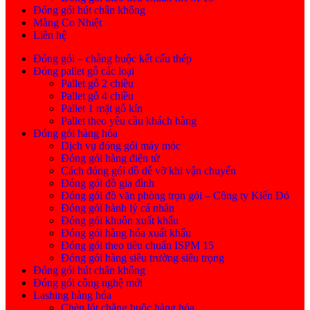
Đóng gói hút chân không
Màng Co Nhiệt
Liên hệ
Đóng gói – chằng buộc kết cấu thép
Đóng pallet gỗ các loại
Pallet gỗ 2 chiều
Pallet gỗ 4 chiều
Pallet 1 mặt gỗ kín
Pallet theo yêu cầu khách hàng
Đóng gói hàng hóa
Dịch vụ đóng gói máy móc
Đóng gói hàng điện tử
Cách đóng gói đồ dễ vỡ khi vận chuyển
Đóng gói đồ gia đình
Đóng gói đồ văn phòng trọn gói – Công ty Kiến Đỏ
Đóng gói hành lý cá nhân
Đóng gói khuôn xuất khẩu
Đóng gói hàng hóa xuất khẩu
Đóng gói theo tiêu chuẩn ISPM 15
Đóng gói hàng siêu trường siêu trọng
Đóng gói hút chân không
Đóng gói công nghệ mới
Lashing hàng hóa
Chèn lót chằng buộc hàng hóa