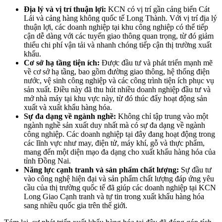
Địa lý và vị trí thuận lợi:
KCN có vị trí gần cảng biển Cát
Lái và cảng hàng không quốc tế Long Thành. Với vị trí địa lý
thuận lợi, các doanh nghiệp tại khu công nghiệp có thể tiếp
cận dễ dàng với các tuyến giao thông quan trọng, từ đó giảm
thiểu chi phí vận tải và nhanh chóng tiếp cận thị trường xuất
khẩu.
Cơ sở hạ tầng tiện ích:
Được đầu tư và phát triển mạnh mẽ
về cơ sở hạ tầng, bao gồm đường giao thông, hệ thống điện
nước, vệ sinh công nghiệp và các công trình tiện ích phục vụ
sản xuất. Điều này đã thu hút nhiều doanh nghiệp đầu tư và
mở nhà máy tại khu vực này, từ đó thúc đẩy hoạt động sản
xuất và xuất khẩu hàng hóa.
Sự đa dạng về ngành nghề:
Không chỉ tập trung vào một
ngành nghề sản xuất duy nhất mà có sự đa dạng về ngành
công nghiệp. Các doanh nghiệp tại đây đang hoạt động trong
các lĩnh vực như may, điện tử, máy khí, gỗ và thực phẩm,
mang đến một diện mạo đa dạng cho xuất khẩu hàng hóa của
tỉnh Đồng Nai.
Năng lực cạnh tranh và sản phẩm chất lượng:
Sự đầu tư
vào công nghệ hiện đại và sản phẩm chất lượng đáp ứng yêu
cầu của thị trường quốc tế đã giúp các doanh nghiệp tại KCN
Long Giao Cạnh tranh và tự tin trong xuất khẩu hàng hóa
sang nhiều quốc gia trên thế giới.