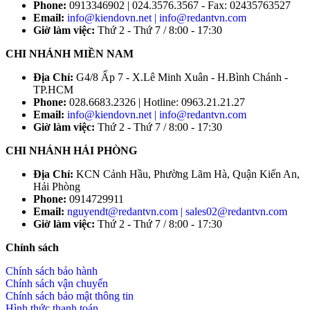
Phone:
0913346902 | 024.3576.3567 - Fax: 02435763527
Email:
info@kiendovn.net | info@redantvn.com
Giờ làm việc:
Thứ 2 - Thứ 7 / 8:00 - 17:30
CHI NHÁNH MIỀN NAM
Địa Chỉ:
G4/8 Ấp 7 - X.Lê Minh Xuân - H.Bình Chánh -
TP.HCM
Phone:
028.6683.2326 | Hotline: 0963.21.21.27
Email:
info@kiendovn.net | info@redantvn.com
Giờ làm việc:
Thứ 2 - Thứ 7 / 8:00 - 17:30
CHI NHÁNH HẢI PHÒNG
Địa Chỉ:
KCN Cảnh Hầu, Phường Lãm Hà, Quận Kiến An,
Hải Phòng
Phone:
0914729911
Email:
nguyendt@redantvn.com | sales02@redantvn.com
Giờ làm việc:
Thứ 2 - Thứ 7 / 8:00 - 17:30
Chính sách
Chính sách bảo hành
Chính sách vận chuyển
Chính sách bảo mật thông tin
Hình thức thanh toán