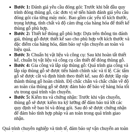
Bước 1:
Đánh giá yêu cầu đóng gói: Trước khi bắt đầu quy
trình đóng thùng gỗ, các đơn vị sẽ tiến hành đánh giá yêu cầu
đóng gói của từng máy móc. Bao gồm các yếu tố kích thước,
trọng lượng, tính chất và độ cảm ứng của hàng hóa để thiết kế
thùng gỗ phù hợp.
Bước 2:
Thiết kế thùng gỗ phù hợp: Dựa trên thông tin đánh
giá, thùng gỗ được thiết kế sao cho phù hợp với kích thước và
đặc điểm của hàng hóa, đảm bảo sự vận chuyển an toàn và
hiệu quả.
Bước 3:
Chuẩn bị vật liệu và công cụ: Sau khi hoàn tất thiết
kế, chuẩn bị vật liệu và công cụ cần thiết để đóng thùng gỗ.
Bước 4:
Gia công và lắp ráp thùng gỗ: Quá trình gia công và
lắp ráp thùng gỗ sẽ được tiến hành chính xác và tỉ lệ. Các tấm
gỗ sẽ được cắt và định hình theo thiết kế, sau đó được lắp ráp
thành thùng gỗ hoàn chỉnh. Độ chắc chắn và chắc chắn về độ
an toàn của thùng gỗ sẽ được đảm bảo để bảo vệ hàng hóa tối
ưu trong quá trình vận chuyển.
Bước 5:
Kiểm tra và chứng nhận: Trước khi vận chuyển,
thùng gỗ sẽ được kiểm tra kỹ lưỡng để đảm bảo trả lời các
quy định về bao bì và đóng gói. Sau đó sẽ được chứng nhận
để đảm bảo tính hợp pháp và an toàn trong quá trình giao
nhận.
Quá trình chuyên nghiệp và tinh tế, đảm bảo sự vận chuyển an toàn