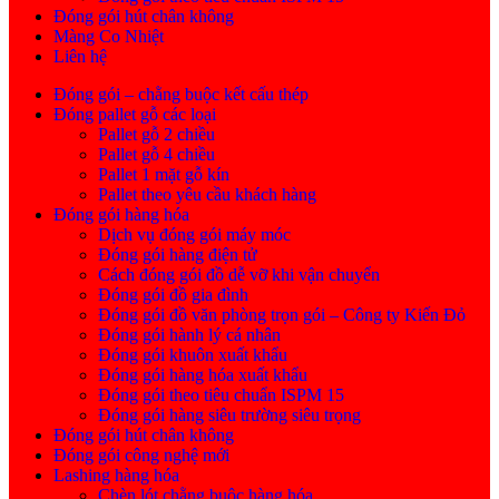
Đóng gói hút chân không
Màng Co Nhiệt
Liên hệ
Đóng gói – chằng buộc kết cấu thép
Đóng pallet gỗ các loại
Pallet gỗ 2 chiều
Pallet gỗ 4 chiều
Pallet 1 mặt gỗ kín
Pallet theo yêu cầu khách hàng
Đóng gói hàng hóa
Dịch vụ đóng gói máy móc
Đóng gói hàng điện tử
Cách đóng gói đồ dễ vỡ khi vận chuyển
Đóng gói đồ gia đình
Đóng gói đồ văn phòng trọn gói – Công ty Kiến Đỏ
Đóng gói hành lý cá nhân
Đóng gói khuôn xuất khẩu
Đóng gói hàng hóa xuất khẩu
Đóng gói theo tiêu chuẩn ISPM 15
Đóng gói hàng siêu trường siêu trọng
Đóng gói hút chân không
Đóng gói công nghệ mới
Lashing hàng hóa
Chèn lót chằng buộc hàng hóa