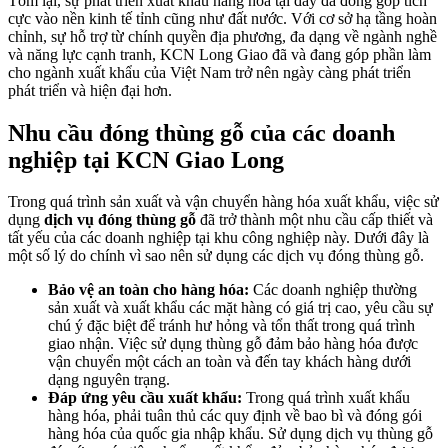
Tóm lại, sự phát triển xuất khẩu hàng hóa tại đây đã đóng góp tích
cực vào nền kinh tế tỉnh cũng như đất nước. Với cơ sở hạ tầng hoàn
chỉnh, sự hỗ trợ từ chính quyền địa phương, đa dạng về ngành nghề
và năng lực cạnh tranh, KCN Long Giao đã và đang góp phần làm
cho ngành xuất khẩu của Việt Nam trở nên ngày càng phát triển
phát triển và hiện đại hơn.
Nhu cầu đóng thùng gỗ của các doanh
nghiệp tại KCN Giao Long
Trong quá trình sản xuất và vận chuyển hàng hóa xuất khẩu, việc sử
dụng
dịch vụ đóng thùng gỗ
đã trở thành một nhu cầu cấp thiết và
tất yếu của các doanh nghiệp tại khu công nghiệp này. Dưới đây là
một số lý do chính vì sao nên sử dụng các dịch vụ đóng thùng gỗ.
Bảo vệ an toàn cho hàng hóa:
Các doanh nghiệp thường
sản xuất và xuất khẩu các mặt hàng có giá trị cao, yêu cầu sự
chú ý đặc biệt để tránh hư hỏng và tổn thất trong quá trình
giao nhận. Việc sử dụng thùng gỗ đảm bảo hàng hóa được
vận chuyển một cách an toàn và đến tay khách hàng dưới
dạng nguyên trạng.
Đáp ứng yêu cầu xuất khẩu:
Trong quá trình xuất khẩu
hàng hóa, phải tuân thủ các quy định về bao bì và đóng gói
hàng hóa của quốc gia nhập khẩu. Sử dụng dịch vụ thùng gỗ