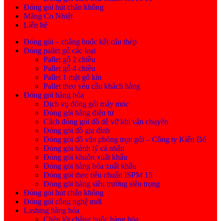
Đóng gói hút chân không
Màng Co Nhiệt
Liên hệ
Đóng gói – chằng buộc kết cấu thép
Đóng pallet gỗ các loại
Pallet gỗ 2 chiều
Pallet gỗ 4 chiều
Pallet 1 mặt gỗ kín
Pallet theo yêu cầu khách hàng
Đóng gói hàng hóa
Dịch vụ đóng gói máy móc
Đóng gói hàng điện tử
Cách đóng gói đồ dễ vỡ khi vận chuyển
Đóng gói đồ gia đình
Đóng gói đồ văn phòng trọn gói – Công ty Kiến Đỏ
Đóng gói hành lý cá nhân
Đóng gói khuôn xuất khẩu
Đóng gói hàng hóa xuất khẩu
Đóng gói theo tiêu chuẩn ISPM 15
Đóng gói hàng siêu trường siêu trọng
Đóng gói hút chân không
Đóng gói công nghệ mới
Lashing hàng hóa
Chèn lót chằng buộc hàng hóa