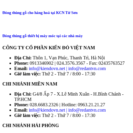
Đóng thùng gỗ cho hàng hoá tại KCN Từ Sơn
Đóng thùng gỗ thiết bị máy móc tại các nhà máy
CÔNG TY CỔ PHẦN KIẾN ĐỎ VIỆT NAM
Địa Chỉ:
Thôn 1, Vạn Phúc, Thanh Trì, Hà Nội
Phone:
0913346902 | 024.3576.3567 - Fax: 02435763527
Email:
info@kiendovn.net | info@redantvn.com
Giờ làm việc:
Thứ 2 - Thứ 7 / 8:00 - 17:30
CHI NHÁNH MIỀN NAM
Địa Chỉ:
G4/8 Ấp 7 - X.Lê Minh Xuân - H.Bình Chánh -
TP.HCM
Phone:
028.6683.2326 | Hotline: 0963.21.21.27
Email:
info@kiendovn.net | info@redantvn.com
Giờ làm việc:
Thứ 2 - Thứ 7 / 8:00 - 17:30
CHI NHÁNH HẢI PHÒNG