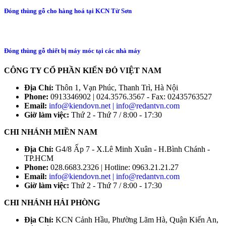
Đóng thùng gỗ cho hàng hoá tại KCN Từ Sơn
Đóng thùng gỗ thiết bị máy móc tại các nhà máy
CÔNG TY CỔ PHẦN KIẾN ĐỎ VIỆT NAM
Địa Chỉ:
Thôn 1, Vạn Phúc, Thanh Trì, Hà Nội
Phone:
0913346902 | 024.3576.3567 - Fax: 02435763527
Email:
info@kiendovn.net | info@redantvn.com
Giờ làm việc:
Thứ 2 - Thứ 7 / 8:00 - 17:30
CHI NHÁNH MIỀN NAM
Địa Chỉ:
G4/8 Ấp 7 - X.Lê Minh Xuân - H.Bình Chánh -
TP.HCM
Phone:
028.6683.2326 | Hotline: 0963.21.21.27
Email:
info@kiendovn.net | info@redantvn.com
Giờ làm việc:
Thứ 2 - Thứ 7 / 8:00 - 17:30
CHI NHÁNH HẢI PHÒNG
Địa Chỉ:
KCN Cảnh Hầu, Phường Lãm Hà, Quận Kiến An,