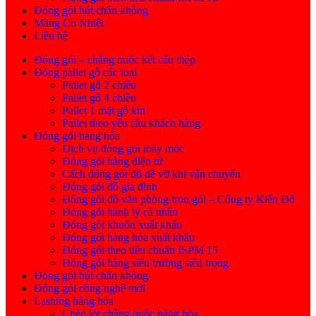
Đóng gói hút chân không
Màng Co Nhiệt
Liên hệ
Đóng gói – chằng buộc kết cấu thép
Đóng pallet gỗ các loại
Pallet gỗ 2 chiều
Pallet gỗ 4 chiều
Pallet 1 mặt gỗ kín
Pallet theo yêu cầu khách hàng
Đóng gói hàng hóa
Dịch vụ đóng gói máy móc
Đóng gói hàng điện tử
Cách đóng gói đồ dễ vỡ khi vận chuyển
Đóng gói đồ gia đình
Đóng gói đồ văn phòng trọn gói – Công ty Kiến Đỏ
Đóng gói hành lý cá nhân
Đóng gói khuôn xuất khẩu
Đóng gói hàng hóa xuất khẩu
Đóng gói theo tiêu chuẩn ISPM 15
Đóng gói hàng siêu trường siêu trọng
Đóng gói hút chân không
Đóng gói công nghệ mới
Lashing hàng hóa
Chèn lót chằng buộc hàng hóa