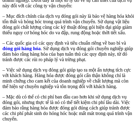
doanh nghiệp. Dưới đây là một số lý do về sự cần thiết của dịch vụ
này đối với các công ty vận chuyển:
– Mục đích chính của dịch vụ đóng gói này là bảo vệ hàng hóa khỏi
tổn thất và hỏng hóc trong quá trình vận chuyển. Sử dụng vật liệu
đóng gói chất lượng cùng các kỹ thuật đóng gói hiện đại giúp giảm
thiểu nguy cơ hỏng hóc do va đập, rung động hoặc thời tiết xấu.
– Các quốc gia có các quy định và tiêu chuẩn riêng về bao bì và
đóng gói hàng hóa
. Sử dụng dịch vụ đóng gói chuyên nghiệp giúp
đảm bảo rằng hàng hóa của bạn tuân thủ các quy định này, từ đó
tránh được các rủi ro pháp lý và trừng phạt.
– Việc sử dụng dịch vụ đóng gói giúp tạo ra một ấn tượng tích cực
với khách hàng. Hàng hóa được đóng gói cẩn thận không chỉ là
minh chứng cho cam kết của doanh nghiệp về chất lượng mà còn
thể hiện sự chuyên nghiệp và tôn trọng đối với khách hàng.
– Mặc dù có thể có chi phí ban đầu cao hơn khi sử dụng dịch vụ
đóng gói, nhưng thực tế là nó có thể tiết kiệm chi phí lâu dài. Việc
đảm bảo rằng hàng hóa được đóng gói đúng cách giúp tránh được
các chi phí phát sinh do hỏng hóc hoặc mất mát trong quá trình vận
chuyển.