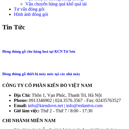
Vận chuyển hàng quá khổ quá tải
Tư vấn đóng gói
Hình ảnh đóng gói
Tin Tức
Đóng thùng gỗ cho hàng hoá tại KCN Từ Sơn
Đóng thùng gỗ thiết bị máy móc tại các nhà máy
CÔNG TY CỔ PHẦN KIẾN ĐỎ VIỆT NAM
Địa Chỉ:
Thôn 1, Vạn Phúc, Thanh Trì, Hà Nội
Phone:
0913346902 | 024.3576.3567 - Fax: 02435763527
Email:
info@kiendovn.net | info@redantvn.com
Giờ làm việc:
Thứ 2 - Thứ 7 / 8:00 - 17:30
CHI NHÁNH MIỀN NAM