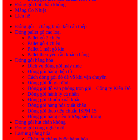
Đóng gói hút chân không
Màng Co Nhiệt
Liên hệ
Đóng gói – chằng buộc kết cấu thép
Đóng pallet gỗ các loại
Pallet gỗ 2 chiều
Pallet gỗ 4 chiều
Pallet 1 mặt gỗ kín
Pallet theo yêu cầu khách hàng
Đóng gói hàng hóa
Dịch vụ đóng gói máy móc
Đóng gói hàng điện tử
Cách đóng gói đồ dễ vỡ khi vận chuyển
Đóng gói đồ gia đình
Đóng gói đồ văn phòng trọn gói – Công ty Kiến Đỏ
Đóng gói hành lý cá nhân
Đóng gói khuôn xuất khẩu
Đóng gói hàng hóa xuất khẩu
Đóng gói theo tiêu chuẩn ISPM 15
Đóng gói hàng siêu trường siêu trọng
Đóng gói hút chân không
Đóng gói công nghệ mới
Lashing hàng hóa
Chèn lót chằng buộc hàng hóa