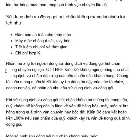
làm hư hỏng máy móc trong quá trình vận chuyển lâu dài.
Sử dụng dịch vụ
đ
óng gói hút chân không mang lại nhiều lợi
ích như:
Đảm bảo an toàn cho máy móc.
Máy móc chống rỉ sét, oxy hóa,…
Tiết kiệm chi phí và thời gian.
Chi phí hợp lý.
Nhằm hướng tới người dùng sử dụng dịch vụ đóng gói hút chân
không chuyên nghiệp. CT TNHH Kiến Đỏ không ngùng nâng cao chất
lượng dịch vụ nhằm đáp ứng các tiêu chuẩn của khách hàng. Chúng
tôi luôn mong muốn là đối tác uy tín đáng tin cậy của các tố chức,
doanh nghiệp, cá nhân có nhu cầu sử dụng dịch vụ đóng gói.
Khi sử dụng dịch vụ đóng gói hút chân không tại chúng tôi cung cấp,
quý khách sẽ không còn lo lắng về vấn đề hàng hóa, máy móc bị hư
hỏng trong quá trình vận chuyển hay bốc dỡ. Kiến Đỏ cam kết hoàn
tiền 100% nếu sản phẩm của quý khách xảy ra vấn đề trong quá trình
đóng gói.
Một số hình ảnh đóng gói hút chân không máy móc: