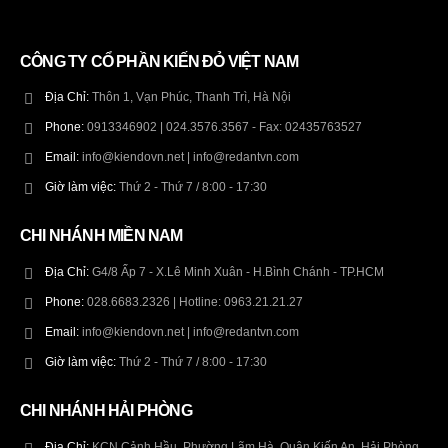
CÔNG TY CỔ PHẦN KIẾN ĐỎ VIỆT NAM
Địa Chỉ:
Thôn 1, Vạn Phúc, Thanh Trì, Hà Nội
Phone:
0913346902 | 024.3576.3567 - Fax: 02435763527
Email:
info@kiendovn.net | info@redantvn.com
Giờ làm việc:
Thứ 2 - Thứ 7 / 8:00 - 17:30
CHI NHÁNH MIỀN NAM
Địa Chỉ:
G4/8 Ấp 7 - X.Lê Minh Xuân - H.Bình Chánh - TP.HCM
Phone:
028.6683.2326 | Hotline: 0963.21.21.27
Email:
info@kiendovn.net | info@redantvn.com
Giờ làm việc:
Thứ 2 - Thứ 7 / 8:00 - 17:30
CHI NHÁNH HẢI PHÒNG
Địa Chỉ:
KCN Cảnh Hầu, Phường Lãm Hà, Quận Kiến An, Hải Phòng