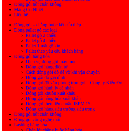
Đóng gói hút chân không
Màng Co Nhiệt
Liên hệ
Đóng gói – chằng buộc kết cấu thép
Đóng pallet gỗ các loại
Pallet gỗ 2 chiều
Pallet gỗ 4 chiều
Pallet 1 mặt gỗ kín
Pallet theo yêu cầu khách hàng
Đóng gói hàng hóa
Dịch vụ đóng gói máy móc
Đóng gói hàng điện tử
Cách đóng gói đồ dễ vỡ khi vận chuyển
Đóng gói đồ gia đình
Đóng gói đồ văn phòng trọn gói – Công ty Kiến Đỏ
Đóng gói hành lý cá nhân
Đóng gói khuôn xuất khẩu
Đóng gói hàng hóa xuất khẩu
Đóng gói theo tiêu chuẩn ISPM 15
Đóng gói hàng siêu trường siêu trọng
Đóng gói hút chân không
Đóng gói công nghệ mới
Lashing hàng hóa
Chèn lót chằng buộc hàng hóa