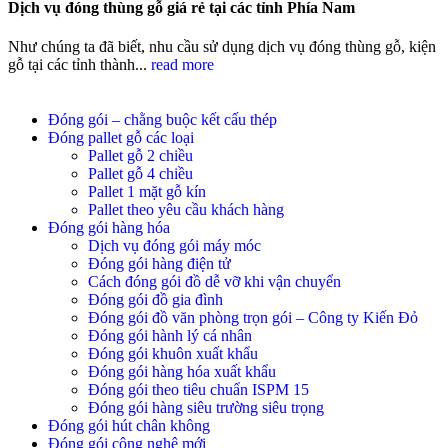
Dịch vụ đóng thùng gỗ giá rẻ tại các tỉnh Phía Nam
Như chúng ta đã biết, nhu cầu sử dụng dịch vụ đóng thùng gỗ, kiện
gỗ tại các tỉnh thành...
read more
Đóng gói – chằng buộc kết cấu thép
Đóng pallet gỗ các loại
Pallet gỗ 2 chiều
Pallet gỗ 4 chiều
Pallet 1 mặt gỗ kín
Pallet theo yêu cầu khách hàng
Đóng gói hàng hóa
Dịch vụ đóng gói máy móc
Đóng gói hàng điện tử
Cách đóng gói đồ dễ vỡ khi vận chuyển
Đóng gói đồ gia đình
Đóng gói đồ văn phòng trọn gói – Công ty Kiến Đỏ
Đóng gói hành lý cá nhân
Đóng gói khuôn xuất khẩu
Đóng gói hàng hóa xuất khẩu
Đóng gói theo tiêu chuẩn ISPM 15
Đóng gói hàng siêu trường siêu trọng
Đóng gói hút chân không
Đóng gói công nghệ mới