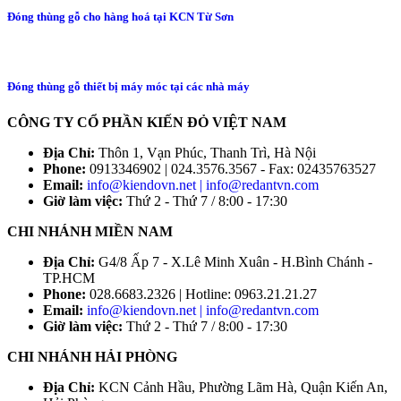
Đóng thùng gỗ cho hàng hoá tại KCN Từ Sơn
Đóng thùng gỗ thiết bị máy móc tại các nhà máy
CÔNG TY CỔ PHẦN KIẾN ĐỎ VIỆT NAM
Địa Chỉ:
Thôn 1, Vạn Phúc, Thanh Trì, Hà Nội
Phone:
0913346902 | 024.3576.3567 - Fax: 02435763527
Email:
info@kiendovn.net | info@redantvn.com
Giờ làm việc:
Thứ 2 - Thứ 7 / 8:00 - 17:30
CHI NHÁNH MIỀN NAM
Địa Chỉ:
G4/8 Ấp 7 - X.Lê Minh Xuân - H.Bình Chánh -
TP.HCM
Phone:
028.6683.2326 | Hotline: 0963.21.21.27
Email:
info@kiendovn.net | info@redantvn.com
Giờ làm việc:
Thứ 2 - Thứ 7 / 8:00 - 17:30
CHI NHÁNH HẢI PHÒNG
Địa Chỉ:
KCN Cảnh Hầu, Phường Lãm Hà, Quận Kiến An,