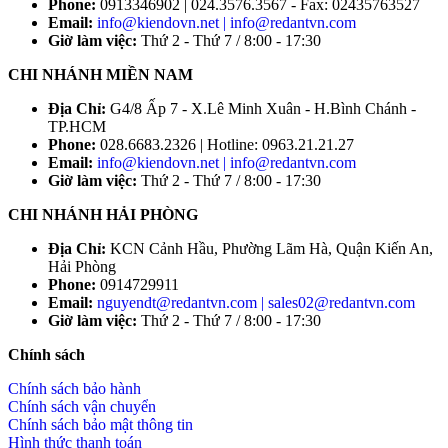
Phone:
0913346902 | 024.3576.3567 - Fax: 02435763527
Email:
info@kiendovn.net | info@redantvn.com
Giờ làm việc:
Thứ 2 - Thứ 7 / 8:00 - 17:30
CHI NHÁNH MIỀN NAM
Địa Chỉ:
G4/8 Ấp 7 - X.Lê Minh Xuân - H.Bình Chánh -
TP.HCM
Phone:
028.6683.2326 | Hotline: 0963.21.21.27
Email:
info@kiendovn.net | info@redantvn.com
Giờ làm việc:
Thứ 2 - Thứ 7 / 8:00 - 17:30
CHI NHÁNH HẢI PHÒNG
Địa Chỉ:
KCN Cảnh Hầu, Phường Lãm Hà, Quận Kiến An,
Hải Phòng
Phone:
0914729911
Email:
nguyendt@redantvn.com | sales02@redantvn.com
Giờ làm việc:
Thứ 2 - Thứ 7 / 8:00 - 17:30
Chính sách
Chính sách bảo hành
Chính sách vận chuyển
Chính sách bảo mật thông tin
Hình thức thanh toán