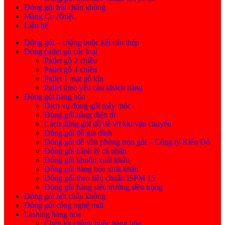
Đóng gói hút chân không
Màng Co Nhiệt
Liên hệ
Đóng gói – chằng buộc kết cấu thép
Đóng pallet gỗ các loại
Pallet gỗ 2 chiều
Pallet gỗ 4 chiều
Pallet 1 mặt gỗ kín
Pallet theo yêu cầu khách hàng
Đóng gói hàng hóa
Dịch vụ đóng gói máy móc
Đóng gói hàng điện tử
Cách đóng gói đồ dễ vỡ khi vận chuyển
Đóng gói đồ gia đình
Đóng gói đồ văn phòng trọn gói – Công ty Kiến Đỏ
Đóng gói hành lý cá nhân
Đóng gói khuôn xuất khẩu
Đóng gói hàng hóa xuất khẩu
Đóng gói theo tiêu chuẩn ISPM 15
Đóng gói hàng siêu trường siêu trọng
Đóng gói hút chân không
Đóng gói công nghệ mới
Lashing hàng hóa
Chèn lót chằng buộc hàng hóa