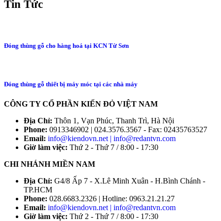
Tin Tức
Đóng thùng gỗ cho hàng hoá tại KCN Từ Sơn
Đóng thùng gỗ thiết bị máy móc tại các nhà máy
CÔNG TY CỔ PHẦN KIẾN ĐỎ VIỆT NAM
Địa Chỉ:
Thôn 1, Vạn Phúc, Thanh Trì, Hà Nội
Phone:
0913346902 | 024.3576.3567 - Fax: 02435763527
Email:
info@kiendovn.net | info@redantvn.com
Giờ làm việc:
Thứ 2 - Thứ 7 / 8:00 - 17:30
CHI NHÁNH MIỀN NAM
Địa Chỉ:
G4/8 Ấp 7 - X.Lê Minh Xuân - H.Bình Chánh -
TP.HCM
Phone:
028.6683.2326 | Hotline: 0963.21.21.27
Email:
info@kiendovn.net | info@redantvn.com
Giờ làm việc:
Thứ 2 - Thứ 7 / 8:00 - 17:30