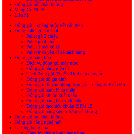
Đóng gói hút chân không
Màng Co Nhiệt
Liên hệ
Đóng gói – chằng buộc kết cấu thép
Đóng pallet gỗ các loại
Pallet gỗ 2 chiều
Pallet gỗ 4 chiều
Pallet 1 mặt gỗ kín
Pallet theo yêu cầu khách hàng
Đóng gói hàng hóa
Dịch vụ đóng gói máy móc
Đóng gói hàng điện tử
Cách đóng gói đồ dễ vỡ khi vận chuyển
Đóng gói đồ gia đình
Đóng gói đồ văn phòng trọn gói – Công ty Kiến Đỏ
Đóng gói hành lý cá nhân
Đóng gói khuôn xuất khẩu
Đóng gói hàng hóa xuất khẩu
Đóng gói theo tiêu chuẩn ISPM 15
Đóng gói hàng siêu trường siêu trọng
Đóng gói hút chân không
Đóng gói công nghệ mới
Lashing hàng hóa
Chèn lót chằng buộc hàng hóa