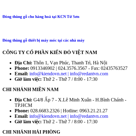
Đóng thùng gỗ cho hàng hoá tại KCN Từ Sơn
Đóng thùng gỗ thiết bị máy móc tại các nhà máy
CÔNG TY CỔ PHẦN KIẾN ĐỎ VIỆT NAM
Địa Chỉ:
Thôn 1, Vạn Phúc, Thanh Trì, Hà Nội
Phone:
0913346902 | 024.3576.3567 - Fax: 02435763527
Email:
info@kiendovn.net | info@redantvn.com
Giờ làm việc:
Thứ 2 - Thứ 7 / 8:00 - 17:30
CHI NHÁNH MIỀN NAM
Địa Chỉ:
G4/8 Ấp 7 - X.Lê Minh Xuân - H.Bình Chánh -
TP.HCM
Phone:
028.6683.2326 | Hotline: 0963.21.21.27
Email:
info@kiendovn.net | info@redantvn.com
Giờ làm việc:
Thứ 2 - Thứ 7 / 8:00 - 17:30
CHI NHÁNH HẢI PHÒNG