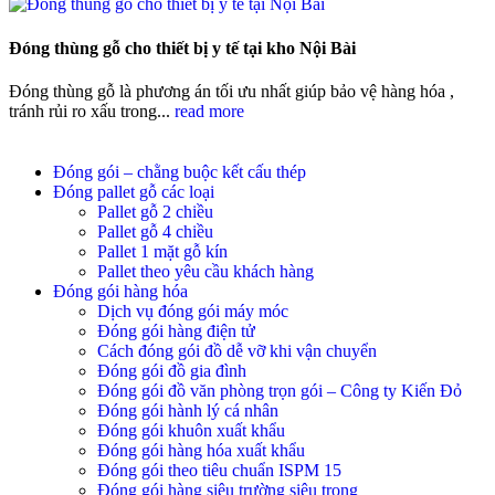
Đóng thùng gỗ cho thiết bị y tế tại kho Nội Bài
Đóng thùng gỗ là phương án tối ưu nhất giúp bảo vệ hàng hóa ,
tránh rủi ro xấu trong...
read more
Đóng gói – chằng buộc kết cấu thép
Đóng pallet gỗ các loại
Pallet gỗ 2 chiều
Pallet gỗ 4 chiều
Pallet 1 mặt gỗ kín
Pallet theo yêu cầu khách hàng
Đóng gói hàng hóa
Dịch vụ đóng gói máy móc
Đóng gói hàng điện tử
Cách đóng gói đồ dễ vỡ khi vận chuyển
Đóng gói đồ gia đình
Đóng gói đồ văn phòng trọn gói – Công ty Kiến Đỏ
Đóng gói hành lý cá nhân
Đóng gói khuôn xuất khẩu
Đóng gói hàng hóa xuất khẩu
Đóng gói theo tiêu chuẩn ISPM 15
Đóng gói hàng siêu trường siêu trọng