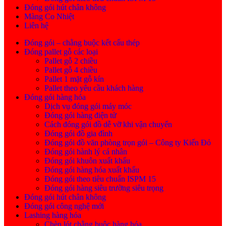
Đóng gói hút chân không
Màng Co Nhiệt
Liên hệ
Đóng gói – chằng buộc kết cấu thép
Đóng pallet gỗ các loại
Pallet gỗ 2 chiều
Pallet gỗ 4 chiều
Pallet 1 mặt gỗ kín
Pallet theo yêu cầu khách hàng
Đóng gói hàng hóa
Dịch vụ đóng gói máy móc
Đóng gói hàng điện tử
Cách đóng gói đồ dễ vỡ khi vận chuyển
Đóng gói đồ gia đình
Đóng gói đồ văn phòng trọn gói – Công ty Kiến Đỏ
Đóng gói hành lý cá nhân
Đóng gói khuôn xuất khẩu
Đóng gói hàng hóa xuất khẩu
Đóng gói theo tiêu chuẩn ISPM 15
Đóng gói hàng siêu trường siêu trọng
Đóng gói hút chân không
Đóng gói công nghệ mới
Lashing hàng hóa
Chèn lót chằng buộc hàng hóa