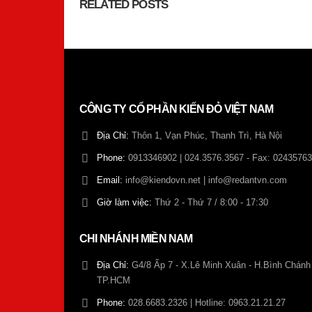
RELATED
POSTS
CÔNG TY CỔ PHẦN KIẾN ĐỎ VIỆT NAM
Địa Chỉ:
Thôn 1, Vạn Phúc, Thanh Trì, Hà Nội
Phone:
0913346902 | 024.3576.3567 - Fax: 0243576
Email:
info@kiendovn.net | info@redantvn.com
Giờ làm việc:
Thứ 2 - Thứ 7 / 8:00 - 17:30
CHI NHÁNH MIỀN NAM
Địa Chỉ:
G4/8 Ấp 7 - X.Lê Minh Xuân - H.Bình Chánh 
TP.HCM
Phone:
028.6683.2326 | Hotline: 0963.21.21.27