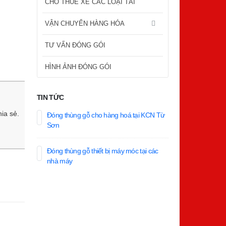
CHO THUÊ XE CÁC LOẠI TẢI
VẬN CHUYỂN HÀNG HÓA
TƯ VẤN ĐÓNG GÓI
HÌNH ẢNH ĐÓNG GÓI
TIN TỨC
hia sẻ.
Đóng thùng gỗ cho hàng hoá tại KCN Từ
Sơn
Đóng thùng gỗ thiết bị máy móc tại các
nhà máy