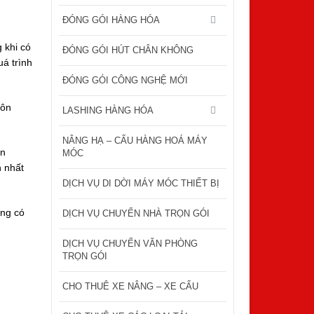
ĐÓNG GÓI HÀNG HÓA
 khi có
ĐÓNG GÓI HÚT CHÂN KHÔNG
uá trình
ĐÓNG GÓI CÔNG NGHỆ MỚI
uôn
LASHING HÀNG HÓA
NÂNG HẠ – CẨU HÀNG HOÁ MÁY
ận
MÓC
h nhất
DỊCH VỤ DI DỜI MÁY MÓC THIẾT BỊ
àng có
DỊCH VỤ CHUYỂN NHÀ TRỌN GÓI
DỊCH VỤ CHUYỂN VĂN PHÒNG
TRỌN GÓI
CHO THUÊ XE NÂNG – XE CẨU