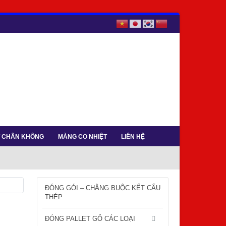
T CHÂN KHÔNG
MÀNG CO NHIỆT
LIÊN HỆ
ĐÓNG GÓI – CHẰNG BUỘC KẾT CẤU
THÉP
ĐÓNG PALLET GỖ CÁC LOẠI