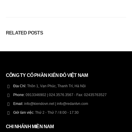
RELATED
POSTS
CÔNG TY CỔ PHẦN KIẾN ĐỎ VIỆT NAM
Địa Chỉ:
Thôn 1, Vạn Phúc, Thanh Trì, Hà Nội
Phone:
0913346902 | 024.3576.3567 - Fax: 02435763527
Email:
info@kiendovn.net | info@redantvn.com
Giờ làm việc:
Thứ 2 - Thứ 7 / 8:00 - 17:30
CHI NHÁNH MIỀN NAM