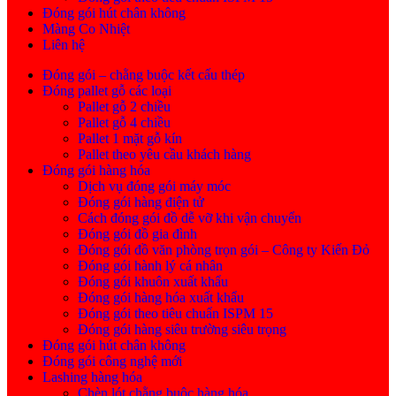
Đóng gói hút chân không
Màng Co Nhiệt
Liên hệ
Đóng gói – chằng buộc kết cấu thép
Đóng pallet gỗ các loại
Pallet gỗ 2 chiều
Pallet gỗ 4 chiều
Pallet 1 mặt gỗ kín
Pallet theo yêu cầu khách hàng
Đóng gói hàng hóa
Dịch vụ đóng gói máy móc
Đóng gói hàng điện tử
Cách đóng gói đồ dễ vỡ khi vận chuyển
Đóng gói đồ gia đình
Đóng gói đồ văn phòng trọn gói – Công ty Kiến Đỏ
Đóng gói hành lý cá nhân
Đóng gói khuôn xuất khẩu
Đóng gói hàng hóa xuất khẩu
Đóng gói theo tiêu chuẩn ISPM 15
Đóng gói hàng siêu trường siêu trọng
Đóng gói hút chân không
Đóng gói công nghệ mới
Lashing hàng hóa
Chèn lót chằng buộc hàng hóa