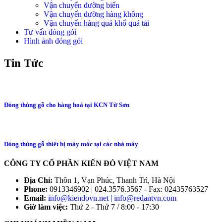
Vận chuyển đường biển
Vận chuyển đường hàng không
Vận chuyển hàng quá khổ quá tải
Tư vấn đóng gói
Hình ảnh đóng gói
Tin Tức
Đóng thùng gỗ cho hàng hoá tại KCN Từ Sơn
Đóng thùng gỗ thiết bị máy móc tại các nhà máy
CÔNG TY CỔ PHẦN KIẾN ĐỎ VIỆT NAM
Địa Chỉ:
Thôn 1, Vạn Phúc, Thanh Trì, Hà Nội
Phone:
0913346902 | 024.3576.3567 - Fax: 02435763527
Email:
info@kiendovn.net | info@redantvn.com
Giờ làm việc:
Thứ 2 - Thứ 7 / 8:00 - 17:30