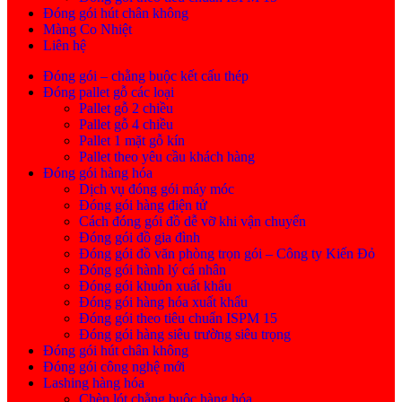
Đóng gói hút chân không
Màng Co Nhiệt
Liên hệ
Đóng gói – chằng buộc kết cấu thép
Đóng pallet gỗ các loại
Pallet gỗ 2 chiều
Pallet gỗ 4 chiều
Pallet 1 mặt gỗ kín
Pallet theo yêu cầu khách hàng
Đóng gói hàng hóa
Dịch vụ đóng gói máy móc
Đóng gói hàng điện tử
Cách đóng gói đồ dễ vỡ khi vận chuyển
Đóng gói đồ gia đình
Đóng gói đồ văn phòng trọn gói – Công ty Kiến Đỏ
Đóng gói hành lý cá nhân
Đóng gói khuôn xuất khẩu
Đóng gói hàng hóa xuất khẩu
Đóng gói theo tiêu chuẩn ISPM 15
Đóng gói hàng siêu trường siêu trọng
Đóng gói hút chân không
Đóng gói công nghệ mới
Lashing hàng hóa
Chèn lót chằng buộc hàng hóa