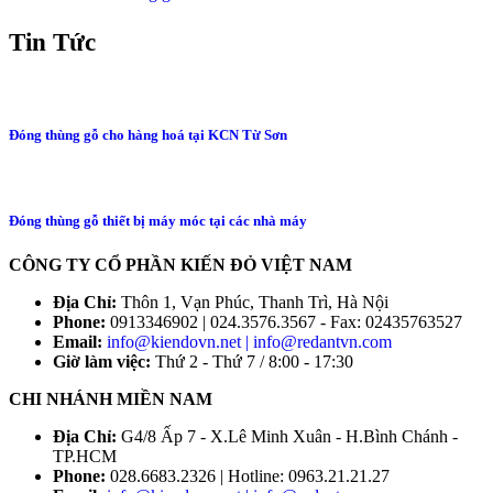
Tin Tức
Đóng thùng gỗ cho hàng hoá tại KCN Từ Sơn
Đóng thùng gỗ thiết bị máy móc tại các nhà máy
CÔNG TY CỔ PHẦN KIẾN ĐỎ VIỆT NAM
Địa Chỉ:
Thôn 1, Vạn Phúc, Thanh Trì, Hà Nội
Phone:
0913346902 | 024.3576.3567 - Fax: 02435763527
Email:
info@kiendovn.net | info@redantvn.com
Giờ làm việc:
Thứ 2 - Thứ 7 / 8:00 - 17:30
CHI NHÁNH MIỀN NAM
Địa Chỉ:
G4/8 Ấp 7 - X.Lê Minh Xuân - H.Bình Chánh -
TP.HCM
Phone:
028.6683.2326 | Hotline: 0963.21.21.27