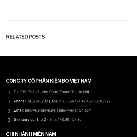
RELATED
POSTS
CÔNG TY CỔ PHẦN KIẾN ĐỎ VIỆT NAM
Địa Chỉ:
Thôn 1, Vạn Phúc, Thanh Trì, Hà Nội
Phone:
0913346902 | 024.3576.3567 - Fax: 02435763527
Email:
info@kiendovn.net | info@redantvn.com
Giờ làm việc:
Thứ 2 - Thứ 7 / 8:00 - 17:30
CHI NHÁNH MIỀN NAM