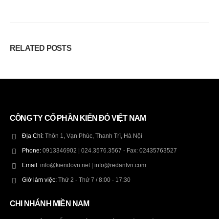
RELATED
POSTS
CÔNG TY CỔ PHẦN KIẾN ĐỎ VIỆT NAM
Địa Chỉ:
Thôn 1, Vạn Phúc, Thanh Trì, Hà Nội
Phone:
0913346902 | 024.3576.3567 - Fax: 02435763527
Email:
info@kiendovn.net | info@redantvn.com
Giờ làm việc:
Thứ 2 - Thứ 7 / 8:00 - 17:30
CHI NHÁNH MIỀN NAM