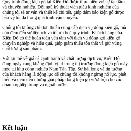
Quy trình đóng kiện gỗ tại Kiến Đỏ được thực hiện với sự tận tâm
và chuyên nghiệp. Đội ngũ kỹ thuật viên giàu kinh nghiệm của
chúng tôi sẽ tư vấn và thiết kế chi tiết, giúp đảm bảo kiện gỗ được
bảo vệ tối đa trong quá trình vận chuyển.
Chúng tôi không chỉ đơn thuần cung cấp dịch vụ đóng kiện gỗ, mà
còn đem đến sự tiện ích và tối ưu hoá quy trình. Khách hàng của
Kiến Đỏ có thể hoàn toàn yên tâm với dịch vụ đóng gói kiện gỗ
chuyên nghiệp và hiệu quả, giúp giảm thiểu tổn thất và giữ vững
chất lượng sản phẩm.
Với lợi thế về giá cả cạnh tranh và chất lượng dịch vụ, Kiến Đỏ
đang ngày càng khẳng định vị trí trong thị trường đóng kiện gỗ máy
móc tại khu công nghiệp Nam Tân Tập. Sự hài lòng và tin tưởng
của khách hàng là động lực để chúng tôi không ngừng nỗ lực, phát
triển và đem đến những giải pháp đóng kiện gỗ vượt trội cho các
doanh nghiệp trong và ngoài nước.
Kết luận