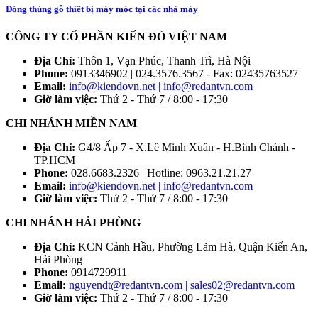
Đóng thùng gỗ thiết bị máy móc tại các nhà máy
CÔNG TY CỔ PHẦN KIẾN ĐỎ VIỆT NAM
Địa Chỉ:
Thôn 1, Vạn Phúc, Thanh Trì, Hà Nội
Phone:
0913346902 | 024.3576.3567 - Fax: 02435763527
Email:
info@kiendovn.net | info@redantvn.com
Giờ làm việc:
Thứ 2 - Thứ 7 / 8:00 - 17:30
CHI NHÁNH MIỀN NAM
Địa Chỉ:
G4/8 Ấp 7 - X.Lê Minh Xuân - H.Bình Chánh -
TP.HCM
Phone:
028.6683.2326 | Hotline: 0963.21.21.27
Email:
info@kiendovn.net | info@redantvn.com
Giờ làm việc:
Thứ 2 - Thứ 7 / 8:00 - 17:30
CHI NHÁNH HẢI PHÒNG
Địa Chỉ:
KCN Cảnh Hầu, Phường Lãm Hà, Quận Kiến An,
Hải Phòng
Phone:
0914729911
Email:
nguyendt@redantvn.com | sales02@redantvn.com
Giờ làm việc:
Thứ 2 - Thứ 7 / 8:00 - 17:30