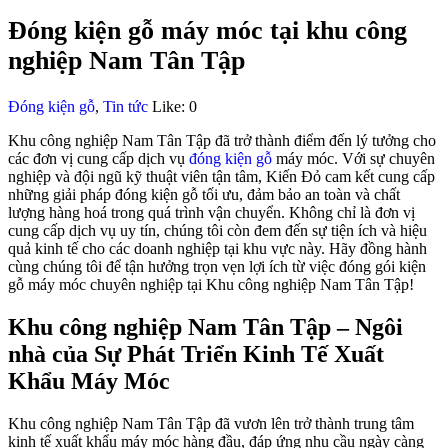
Đóng kiện gỗ máy móc tại khu công
nghiệp Nam Tân Tập
Đóng kiện gỗ
,
Tin tức
Like:
0
Khu công nghiệp Nam Tân Tập đã trở thành điểm đến lý tưởng cho
các đơn vị cung cấp dịch vụ
đóng kiện gỗ
máy móc. Với sự chuyên
nghiệp và đội ngũ kỹ thuật viên tận tâm, Kiến Đỏ cam kết cung cấp
những giải pháp đóng kiện gỗ tối ưu, đảm bảo an toàn và chất
lượng hàng hoá trong quá trình vận chuyển. Không chỉ là đơn vị
cung cấp dịch vụ uy tín, chúng tôi còn đem đến sự tiện ích và hiệu
quả kinh tế cho các doanh nghiệp tại khu vực này. Hãy đồng hành
cùng chúng tôi để tận hưởng trọn vẹn lợi ích từ việc đóng gói kiện
gỗ máy móc chuyên nghiệp tại Khu công nghiệp Nam Tân Tập!
Khu công nghiệp Nam Tân Tập – Ngôi
nhà của Sự Phát Triển Kinh Tế Xuất
Khẩu Máy Móc
Khu công nghiệp Nam Tân Tập đã vươn lên trở thành trung tâm
kinh tế xuất khẩu máy móc hàng đầu, đáp ứng nhu cầu ngày càng