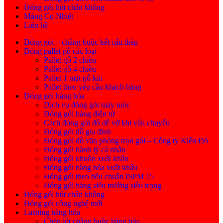
Đóng gói hút chân không
Màng Co Nhiệt
Liên hệ
Đóng gói – chằng buộc kết cấu thép
Đóng pallet gỗ các loại
Pallet gỗ 2 chiều
Pallet gỗ 4 chiều
Pallet 1 mặt gỗ kín
Pallet theo yêu cầu khách hàng
Đóng gói hàng hóa
Dịch vụ đóng gói máy móc
Đóng gói hàng điện tử
Cách đóng gói đồ dễ vỡ khi vận chuyển
Đóng gói đồ gia đình
Đóng gói đồ văn phòng trọn gói – Công ty Kiến Đỏ
Đóng gói hành lý cá nhân
Đóng gói khuôn xuất khẩu
Đóng gói hàng hóa xuất khẩu
Đóng gói theo tiêu chuẩn ISPM 15
Đóng gói hàng siêu trường siêu trọng
Đóng gói hút chân không
Đóng gói công nghệ mới
Lashing hàng hóa
Chèn lót chằng buộc hàng hóa