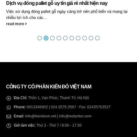
Dịch vụ đóng pallet gỗ uy tín giá rẻ nhất hiện nay
Việc sử dụng đóng pallet gỗ ngày càng trở nên phổ biến và mang lại
nhiều lợi ích cho các...
read more
CÔNG TY CỔ PHẦN KIẾN ĐỎ VIỆT NAM
Địa Chỉ:
Thôn 1, Vạn Phúc, Thanh Trì, Hà Nội
Phone:
0913346902 | 024.3576.3567 - Fax: 02435763527
Email:
info@kiendovn.net | info@redantvn.com
Giờ làm việc:
Thứ 2 - Thứ 7 / 8:00 - 17:30