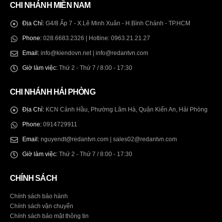
CHI NHÁNH MIỀN NAM
Địa Chỉ:
G4/8 Ấp 7 - X.Lê Minh Xuân - H.Bình Chánh - TP.HCM
Phone:
028.6683.2326 | Hotline: 0963.21.21.27
Email:
info@kiendovn.net | info@redantvn.com
Giờ làm việc:
Thứ 2 - Thứ 7 / 8:00 - 17:30
CHI NHÁNH HẢI PHÒNG
Địa Chỉ:
KCN Cảnh Hầu, Phường Lãm Hà, Quận Kiến An, Hải Phòng
Phone:
0914729911
Email:
nguyendt@redantvn.com | sales02@redantvn.com
Giờ làm việc:
Thứ 2 - Thứ 7 / 8:00 - 17:30
CHÍNH SÁCH
Chính sách bảo hành
Chính sách vận chuyển
Chính sách bảo mật thông tin