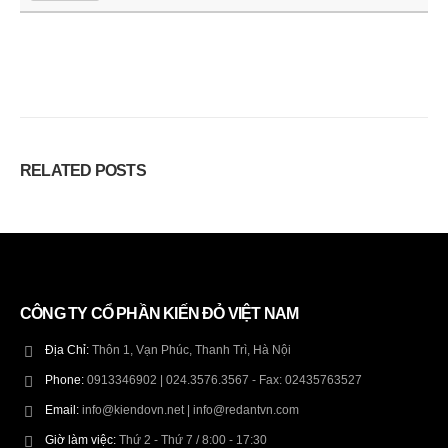
RELATED
POSTS
CÔNG TY CỔ PHẦN KIẾN ĐỎ VIỆT NAM
Địa Chỉ:
Thôn 1, Vạn Phúc, Thanh Trì, Hà Nội
Phone:
0913346902 | 024.3576.3567 - Fax: 02435763527
Email:
info@kiendovn.net | info@redantvn.com
Giờ làm việc:
Thứ 2 - Thứ 7 / 8:00 - 17:30