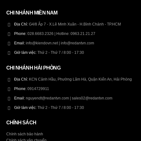
CHI NHÁNH MIỀN NAM
Địa Chỉ:
G4/8 Ấp 7 - X.Lê Minh Xuân - H.Bình Chánh - TP.HCM
Phone:
028.6683.2326 | Hotline: 0963.21.21.27
Email:
info@kiendovn.net | info@redantvn.com
Giờ làm việc:
Thứ 2 - Thứ 7 / 8:00 - 17:30
CHI NHÁNH HẢI PHÒNG
Địa Chỉ:
KCN Cảnh Hầu, Phường Lãm Hà, Quận Kiến An, Hải Phòng
Phone:
0914729911
Email:
nguyendt@redantvn.com | sales02@redantvn.com
Giờ làm việc:
Thứ 2 - Thứ 7 / 8:00 - 17:30
CHÍNH SÁCH
Chính sách bảo hành
Chính sách vận chuyển